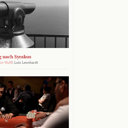
g nach Syrakus
in Wulff
,
Lutz Leonhardt