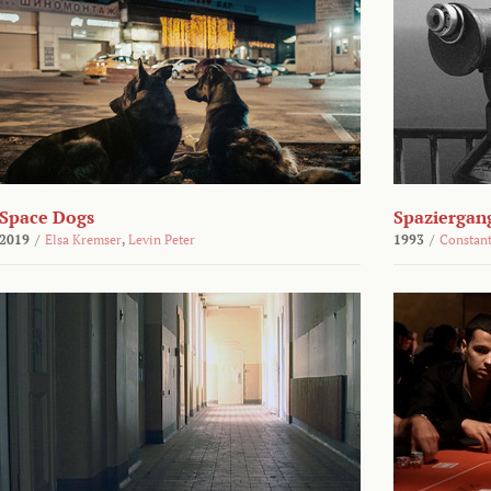
Space Dogs
Spaziergan
2019
/
Elsa Kremser
,
Levin Peter
1993
/
Constant