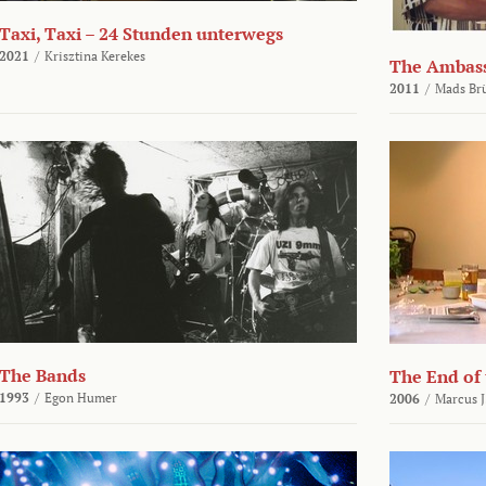
Taxi, Taxi – 24 Stunden unterwegs
2021
/
Krisztina Kerekes
The Ambas
2011
/
Mads Br
The Bands
The End of
1993
/
Egon Humer
2006
/
Marcus J