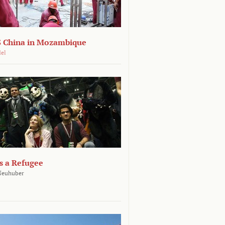
 China in Mozambique
del
s a Refugee
 Neuhuber