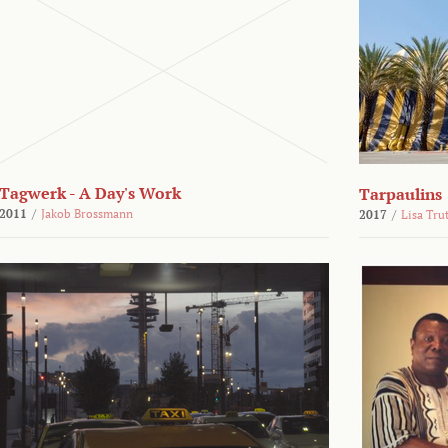
Tagwerk - A Day's Work
Tarpaulins
2011
/
Jakob Brossmann
2017
/
Lisa Tru