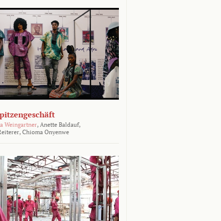
Spitzengeschäft
a Weingartner
,
Anette Baldauf,
eiterer,
Chioma Onyenwe