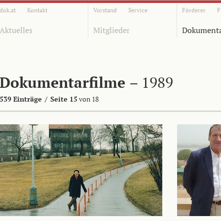
dok.at
Kontakt
Vorstand
Service
Förderer
F
Aktuelles
Mitglieder
Dokumenta
Dokumentarfilme
– 1989
539 Einträge
/
Seite 15
von 18