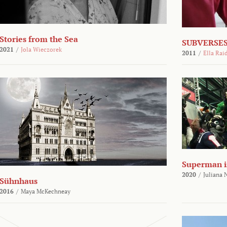
Stories from the Sea
SUBVERSES
2021
/
Jola Wieczorek
2011
/
Ella Rai
Superman i
2020
/
Juliana
Sühnhaus
2016
/
Maya McKechneay