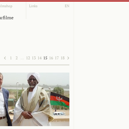
ilmshop
Links
EN
rfilme
1
2
…
12
13
14
15
16
17
18