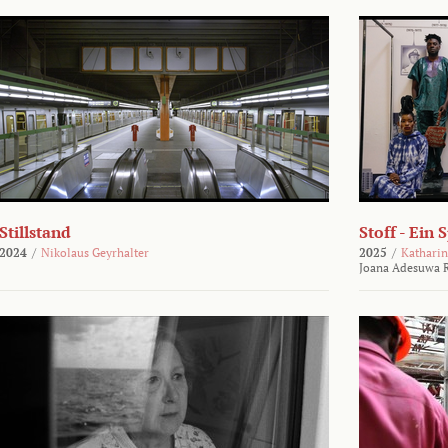
Stillstand
Stoff - Ein 
2024
/
Nikolaus Geyrhalter
2025
/
Katharin
Joana Adesuwa R