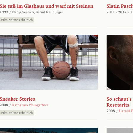
Sie saß im Glashaus und warf mit Steinen
Slatin Pasc
1992
/
Nadja Seelich,
Bernd Neuburger
2011 - 2012
/
T
Film online erhältlich
Sneaker Stories
So schaut's
Resetarits
2008
/
Katharina Weingartner
2008
/
Harald F
Film online erhältlich