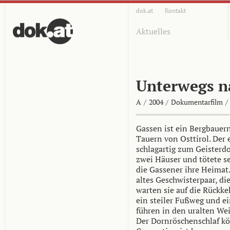
dok.at
Kontakt
Aktuelles
Unterwegs n
A
/
2004
/
Dokumentarfilm
/
Gassen ist ein Bergbauern
Tauern von Osttirol. Der
schlagartig zum Geisterdo
zwei Häuser und tötete s
die Gassener ihre Heimat.
altes Geschwisterpaar, di
warten sie auf die Rückke
ein steiler Fußweg und e
führen in den uralten We
Der Dornröschenschlaf kö