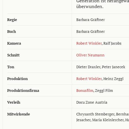
Generation ist herangewa
überwunden.
Regie
Barbara Gräftner
Buch
Barbara Gräftner
Kamera
Robert Winkler
,
Ralf Jacobs
Schnitt
Oliver Neumann
Ton
Dieter Draxler
,
Peter Janecek
Produktion
Robert Winkler
,
Heinz Zeggl
Produktionsfirma
Bonusfilm
, Zeggl Film
Verleih
Docu Zone Austria
Mitwirkende
Chrysanth Stemberger, Bernhar
Jesacher, Maria Kleinlercher, H