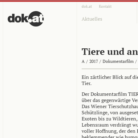
dok.at
Kontakt
Aktuelles
Tiere und a
A
/
2017
/
Dokumentarfilm
/
Ein zärtlicher Blick auf
Tier.
Der Dokumentarfilm TI
über das gegenwärtige Ve
Das Wiener Tierschutzhau
Schützlinge, von ausgeset
Exoten bis zu Wildtieren,
Lebensraum verdrängt wur
voller Hoffnung, der den
beklemmender wie humorv