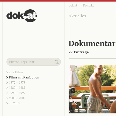
dok.at
Kontakt
Aktuelles
Dokumentar
27 Einträge
alle Filme
Filme mit Kaufoption
1970 – 1979
1980 – 1989
1990 – 1999
2000 – 2009
ab 2010