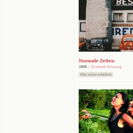
Normale Zeiten
2000
/
Elisabeth Scharang
Film online erhältlich