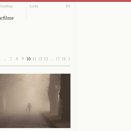
ilmshop
Links
EN
rfilme
2
…
7
8
9
10
11
12
13
…
17
18