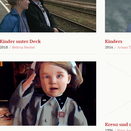
Kinder unter Deck
Kinders
2018
/
Bettina Henkel
2016
/
Arman T.
Kreuz und 
1996
/
Hans An