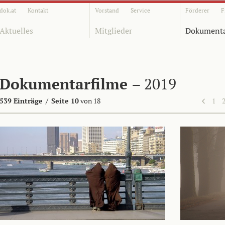
dok.at
Kontakt
Vorstand
Service
Förderer
F
Aktuelles
Mitglieder
Dokumenta
Dokumentarfilme
– 2019
539 Einträge
/
Seite 10
von 18
1