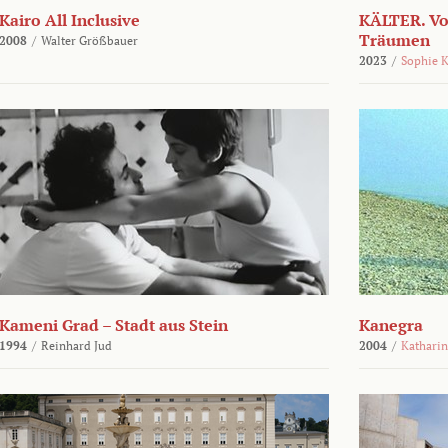
Kairo All Inclusive
KÄLTER. Vo
Träumen
2008
/
Walter Größbauer
2023
/
Sophie 
Kameni Grad – Stadt aus Stein
Kanegra
1994
/
Reinhard Jud
2004
/
Kathari