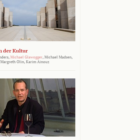
 der Kultur
ders,
Michael Glawogger
,
Michael Madsen,
Margreth Olin,
Karim Ainouz