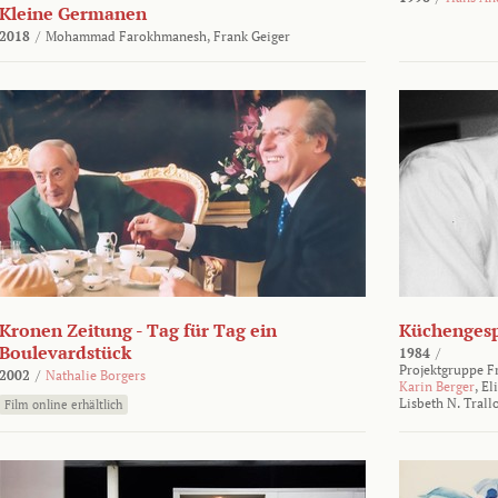
Kleine Germanen
2018
/
Mohammad Farokhmanesh,
Frank Geiger
Kronen Zeitung - Tag für Tag ein
Küchengesp
Boulevardstück
1984
/
Projektgruppe F
2002
/
Nathalie Borgers
Karin Berger
,
El
Lisbeth N. Trall
Film online erhältlich