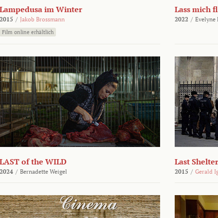
Lampedusa im Winter
Lass mich f
2015
/
Jakob Brossmann
2022
/
Evelyne
Film online erhältlich
LAST of the WILD
Last Shelte
2024
/
Bernadette Weigel
2015
/
Gerald I