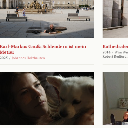
Karl-Markus Gauß: Schlendern ist mein
Kathedralen
Metier
2014
/
Wim Wen
Robert Redford,
2025
/
Johannes Holzhausen