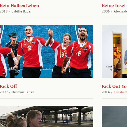
Kein Halbes Leben
Keine Insel
2018
/
Sybille Bauer
2006
/
Alexande
Kick Off
Kick Out Yo
2009
/
Hüseyin Tabak
2014
/
Elisabet