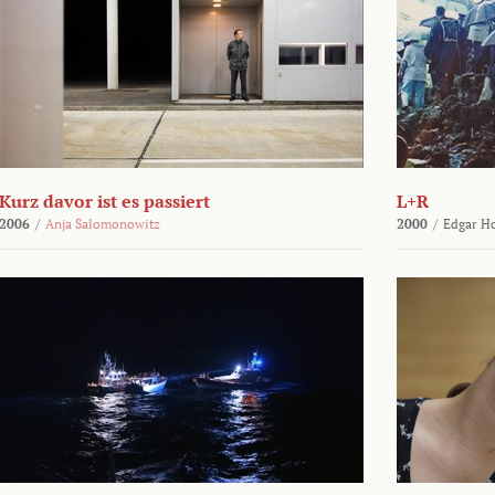
Kurz davor ist es passiert
L+R
2006
/
Anja Salomonowitz
2000
/
Edgar H