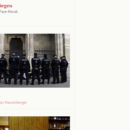
liegen
 Faye-Horak
r
gor Hauzenberger