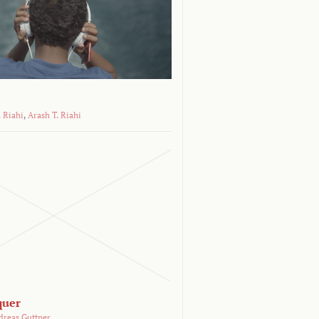
 Riahi
,
Arash T. Riahi
quer
dreas Guttner