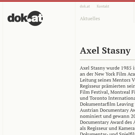
dok.at
Kontakt
Aktuelles
Axel Stasny
Axel Stasny wurde 1985 i
an der New York Film Ac
Leitung seines Mentors 
Regisseur prämierten sei
Film Festival, Montreal F
und Toronto International
Dokumentarfilm Leaving 
Austrian Documentary Aw
nominiert und gewann 20
Documentary Award des Au
als Regisseur und Kamer
Dokumentar- und Spielfil