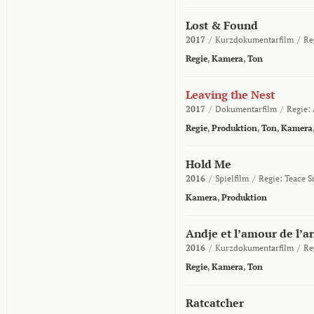
Lost & Found
2017
/
Kurzdokumentarfilm
/
Re
Regie
,
Kamera
,
Ton
Leaving the Nest
2017
/
Dokumentarfilm
/
Regie:
Regie
,
Produktion
,
Ton
,
Kamera
Hold Me
2016
/
Spielfilm
/
Regie:
Teace S
Kamera
,
Produktion
Andje et l’amour de l’ar
2016
/
Kurzdokumentarfilm
/
Re
Regie
,
Kamera
,
Ton
Ratcatcher