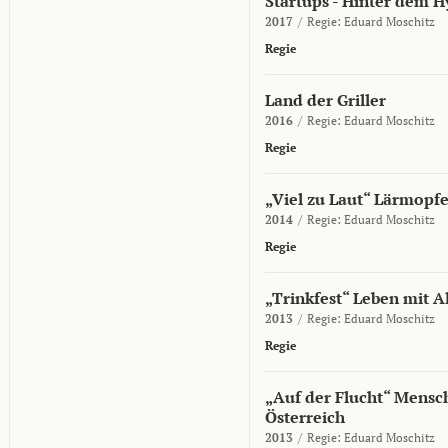
Startups - Hinter dem 
2017
/
Regie:
Eduard Moschitz
Regie
Land der Griller
2016
/
Regie:
Eduard Moschitz
Regie
„Viel zu Laut“ Lärmopf
2014
/
Regie:
Eduard Moschitz
Regie
„Trinkfest“ Leben mit 
2013
/
Regie:
Eduard Moschitz
Regie
„Auf der Flucht“ Mensc
Österreich
2013
/
Regie:
Eduard Moschitz