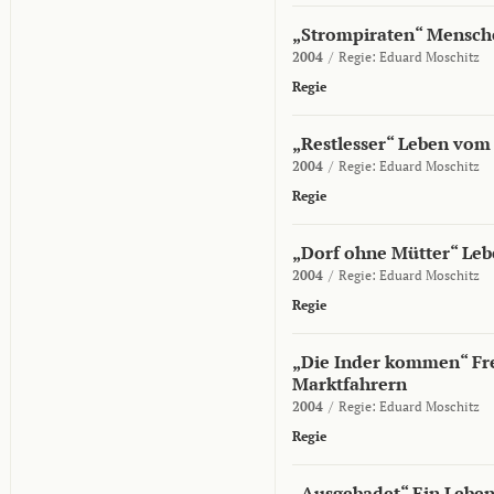
„Strompiraten“ Mensche
2004
/
Regie:
Eduard Moschitz
Regie
„Restlesser“ Leben vom
2004
/
Regie:
Eduard Moschitz
Regie
„Dorf ohne Mütter“ Leb
2004
/
Regie:
Eduard Moschitz
Regie
„Die Inder kommen“ Fr
Marktfahrern
2004
/
Regie:
Eduard Moschitz
Regie
„Ausgebadet“ Ein Leben