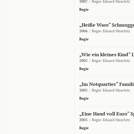
2007
/
Regie:
Eduard Moschitz
Regie
„Heiße Ware“ Schmugge
2006
/
Regie:
Eduard Moschitz
Regie
„Wie ein kleines Kind“ 
2005
/
Regie:
Eduard Moschitz
Regie
„Im Notquartier“ Famili
2005
/
Regie:
Eduard Moschitz
Regie
„Eine Hand voll Euro“ S
2005
/
Regie:
Eduard Moschitz
Regie