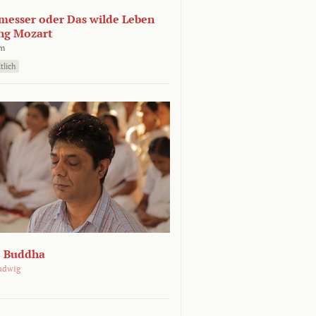
esser oder Das wilde Leben
ng Mozart
lm
tlich
e Buddha
udwig