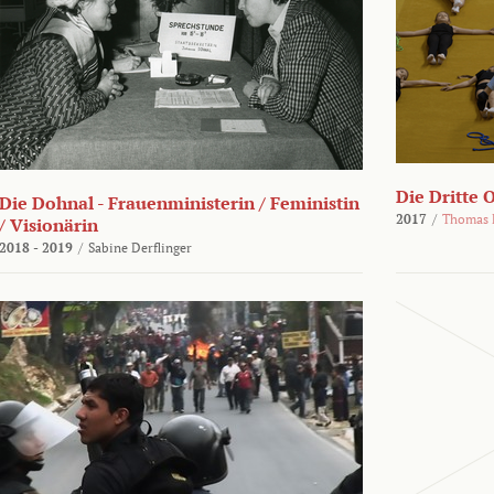
Die Dritte 
Die Dohnal - Frauenministerin / Feministin
2017
/
Thomas 
/ Visionärin
2018 - 2019
/
Sabine Derflinger