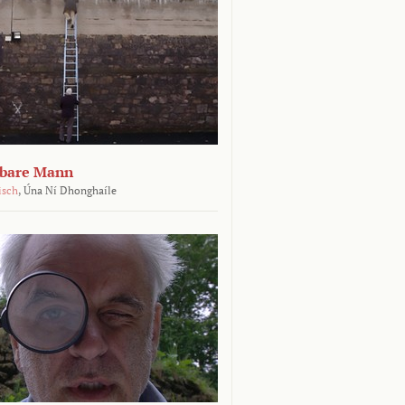
tbare Mann
isch
,
Úna Ní Dhonghaíle