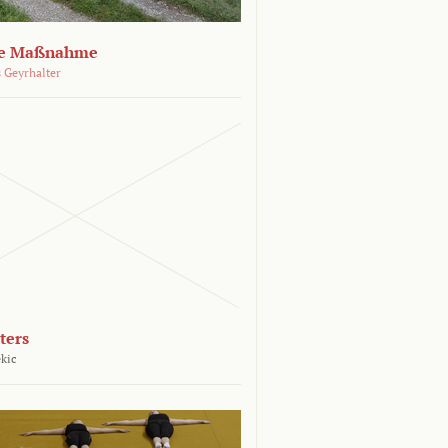
che Maßnahme
 Geyrhalter
ters
kic