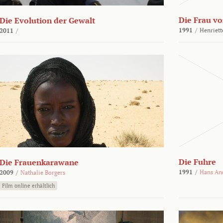
Die Frau vo
Die Evolution der Gewalt
1991
/
Henriett
2011
/
Die Fuhre
Die Frauenkarawane
1991
/
Hans An
2009
/
Nathalie Borgers
Film online erhältlich