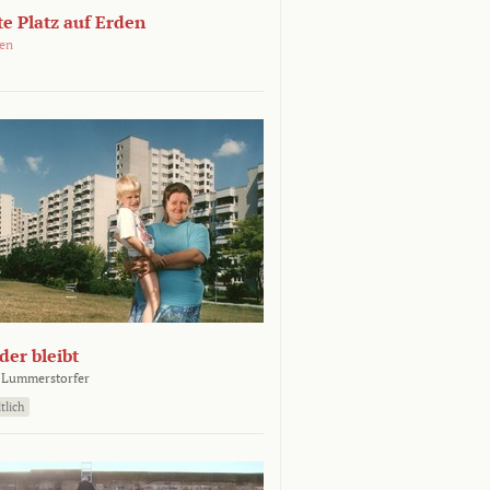
e Platz auf Erden
oen
er bleibt
 Lummerstorfer
tlich