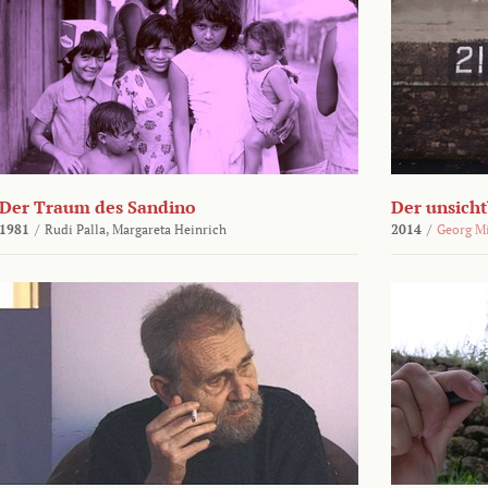
Der Traum des Sandino
Der unsich
1981
/
Rudi Palla,
Margareta Heinrich
2014
/
Georg M