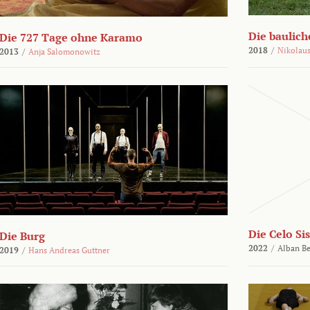
Die bauli
Die 727 Tage ohne Karamo
2018
/
Nikolaus
2013
/
Anja Salomonowitz
Die Celo Sis
Die Burg
2022
/
Alban Be
2019
/
Hans Andreas Guttner