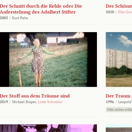
Der Schnitt durch die Kehle oder Die
Der Schönst
Auferstehung des Adalbert Stifter
2020
/
Elke Gr
2003
/
Kurt Palm
Der Stoff aus dem Träume sind
Der Traum d
2019
/
Michael Rieper,
Lotte Schreiber
1996
/
Leopold
Film online erhäl