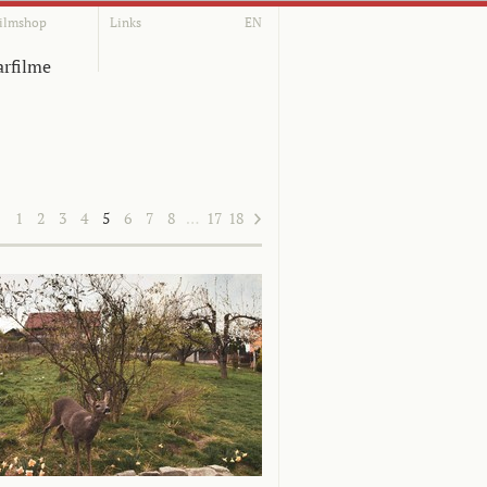
ilmshop
Links
EN
rfilme
1
2
3
4
5
6
7
8
…
17
18