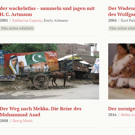
der wackelatlas – sammeln und jagen mit
Der Wadenm
H. C. Artmann
des Wolfga
2001
/
Katharina Copony
,
Emily Artmann
2004
/
Kurt Pa
Film online erhältlich
Film online erhäl
Der Weg nach Mekka. Die Reise des
Der zornig
Muhammad Asad
2016
/
Stefan L
2008
/
Georg Misch