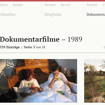
dok.at
Kontakt
Vorstand
Service
Förderer
F
Aktuelles
Mitglieder
Dokumenta
Dokumentarfilme
– 1989
539 Einträge
/
Seite 5
von 18