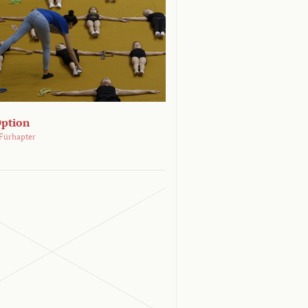
Option
Fürhapter