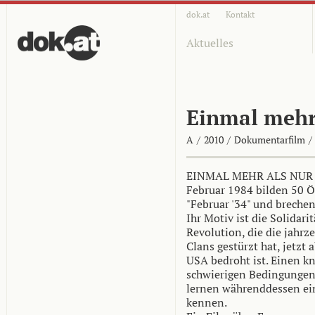
dok.at
Kontakt
Aktuelles
Einmal mehr
A
/
2010
/
Dokumentarfilm
/
EINMAL MEHR ALS NUR R
Februar 1984 bilden 50 Ö
"Februar '34" und brechen
Ihr Motiv ist die Solidari
Revolution, die die jahr
Clans gestürzt hat, jetzt 
USA bedroht ist. Einen k
schwierigen Bedingunge
lernen währenddessen ei
kennen.