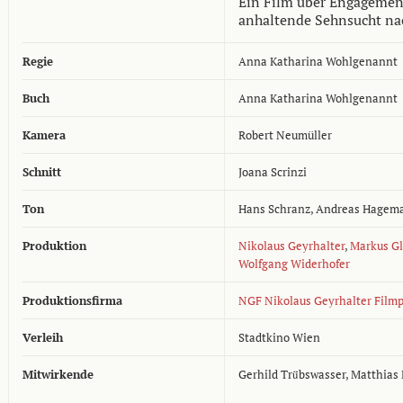
Ein Film über Engagement
anhaltende Sehnsucht nac
Regie
Anna Katharina Wohlgenannt
Buch
Anna Katharina Wohlgenannt
Kamera
Robert Neumüller
Schnitt
Joana Scrinzi
Ton
Hans Schranz
,
Andreas Hagem
Produktion
Nikolaus Geyrhalter
,
Markus Gl
Wolfgang Widerhofer
Produktionsfirma
NGF Nikolaus Geyrhalter Film
Verleih
Stadtkino Wien
Mitwirkende
Gerhild Trü̈bswasser, Matthias