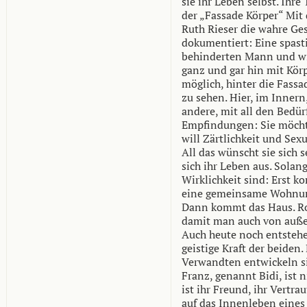
sie ihr Leben selbst. Ihr
der „Fassade Körper“ Mit
Ruth Rieser die wahre Ge
dokumentiert: Eine spasti
behinderten Mann und wir
ganz und gar hin mit Körp
möglich, hinter die Fassa
zu sehen. Hier, im Innern,
andere, mit all den Bedü
Empfindungen: Sie möcht
will Zärtlichkeit und Sexu
All das wünscht sie sich s
sich ihr Leben aus. Solan
Wirklichkeit sind: Erst 
eine gemeinsame Wohnung 
Dann kommt das Haus. Ro
damit man auch von auße
Auch heute noch entstehe
geistige Kraft der beiden
Verwandten entwickeln sic
Franz, genannt Bidi, ist 
ist ihr Freund, ihr Vertra
auf das Innenleben eines