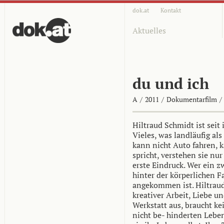
dok.at
Kontakt
Aktuelles
du und ich
A
/
2011
/
Dokumentarfilm
/
Hiltraud Schmidt ist seit 
Vieles, was landläufig als 
kann nicht Auto fahren, k
spricht, verstehen sie nur 
erste Eindruck. Wer ein z
hinter der körperlichen Fa
angekommen ist. Hiltraud
kreativer Arbeit, Liebe 
Werkstatt aus, braucht k
nicht be- hinderten Lebe