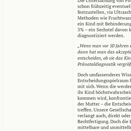
Die Untersuchung von Fö
schon frühzeitig eventue
festzustellen, via Ultrasc
Methoden wie Fruchtwasse
ein Kind mit Behinderung 
3% – ein Sechstel davon 
diagnostiziert werden.
„Wenn man vor 50 Jahren 
dann hat man das akzepti
entscheiden, ob sie das Ki
Pränataldiagnostik vergrö
Doch umfassenderes Wiss
Entscheidungsspielraum 
mit sich. Wenn die werde
ihr Kind höchstwahrschein
kommen wird, konfrontier
der Mutter – die Entsche
treffen. Unsere Gesellsch
verlangt auch, direkt ode
Rechtfertigung. Doch die 
mittelbare und unmittel