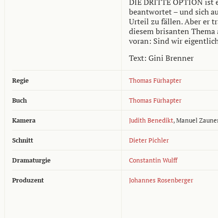
DIE DRITTE OPTION ist ei
beantwortet – und sich a
Urteil zu fällen. Aber er t
diesem brisanten Thema au
voran: Sind wir eigentli
Text: Gini Brenner
Regie
Thomas Fürhapter
Buch
Thomas Fürhapter
Kamera
Judith Benedikt
,
Manuel Zaune
Schnitt
Dieter Pichler
Dramaturgie
Constantin Wulff
Produzent
Johannes Rosenberger