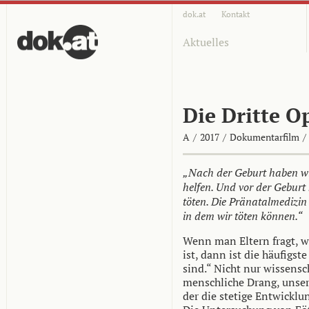
dok.at
Kontakt
Aktuelles
Die Dritte O
A
/
2017
/
Dokumentarfilm
/
„Nach der Geburt haben wir
helfen. Und vor der Geburt 
töten. Die Pränatalmedizin 
in dem wir töten können.“
Wenn man Eltern fragt, 
ist, dann ist die häufigs
sind.“ Nicht nur wissensch
menschliche Drang, unser
der die stetige Entwicklu