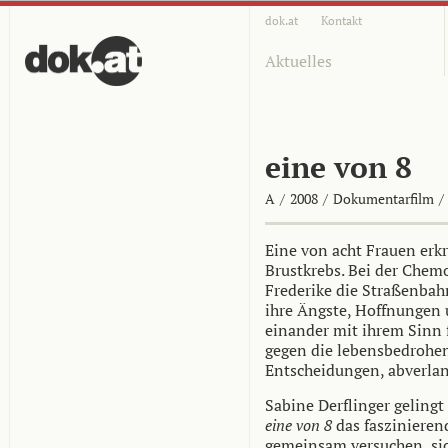
dok.at
Kontakt
Aktuelles
eine von 8
A
/
2008
/
Dokumentarfilm
/
Eine von acht Frauen erk
Brustkrebs. Bei der Chemo
Frederike die Straßenbah
ihre Ängste, Hoffnungen
einander mit ihrem Sinn
gegen die lebensbedrohe
Entscheidungen, abverlan
Sabine Derflinger geling
eine von 8
das faszinierend
gemeinsam versuchen, sic