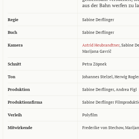
aus der Bahn werfen zu la
Regie
Sabine Derflinger
Buch
Sabine Derflinger
Kamera
Astrid Heubrandtner
,
Sabine De
Marijana Gavrič
Schnitt
Petra Zöpnek
Ton
Johannes Stelzel
,
Herwig Rogle
Produktion
Sabine Derflinger
,
Andrea Figl
Produktionsfirma
Sabine Derflinger Filmprodukti
Verleih
Polyfilm
Mitwirkende
Frederike von Stechow, Marija