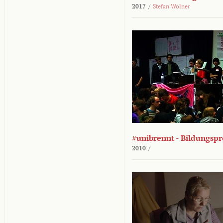
2017
/
Stefan Wolner
#unibrennt - Bildungspr
2010
/