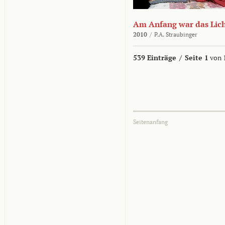
Am Anfang war das Lic
2010
/
P.A. Straubinger
539 Einträge
/
Seite 1
von 
Seitenanfang