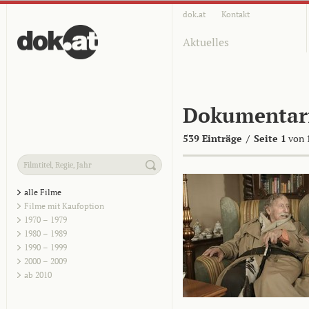
dok.at
Kontakt
Aktuelles
Dokumentar
539 Einträge
/
Seite 1
von 
alle Filme
Filme mit Kaufoption
1970 – 1979
1980 – 1989
1990 – 1999
2000 – 2009
ab 2010