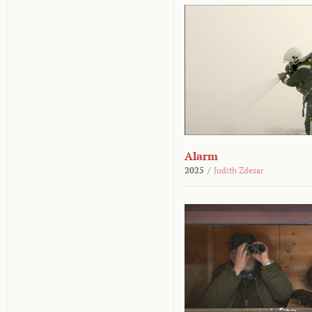
Alarm
2025
/
Judith Zdesar