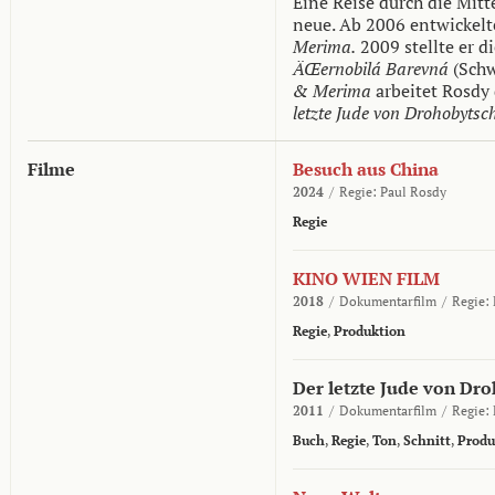
Eine Reise durch die Mitt
neue. Ab 2006 entwickelt
Merima.
2009 stellte er d
ÄŒernobilá Barevná
(Schw
& Merima
arbeitet Rosdy 
letzte Jude von Drohobytsc
Filme
Besuch aus China
2024
/
Regie:
Paul Rosdy
Regie
KINO WIEN FILM
2018
/
Dokumentarfilm
/
Regie:
Regie
,
Produktion
Der letzte Jude von Dr
2011
/
Dokumentarfilm
/
Regie:
Buch
,
Regie
,
Ton
,
Schnitt
,
Produ