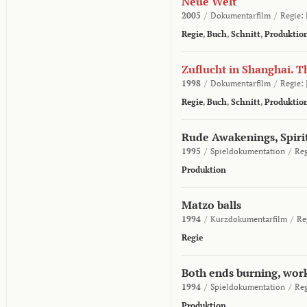
Neue Welt
2005
/
Dokumentarfilm
/
Regie:
Regie
,
Buch
,
Schnitt
,
Produktio
Zuflucht in Shanghai. Th
1998
/
Dokumentarfilm
/
Regie:
Regie
,
Buch
,
Schnitt
,
Produktio
Rude Awakenings, Spirit
1995
/
Spieldokumentation
/
Re
Produktion
Matzo balls
1994
/
Kurzdokumentarfilm
/
Re
Regie
Both ends burning, wor
1994
/
Spieldokumentation
/
Re
Produktion