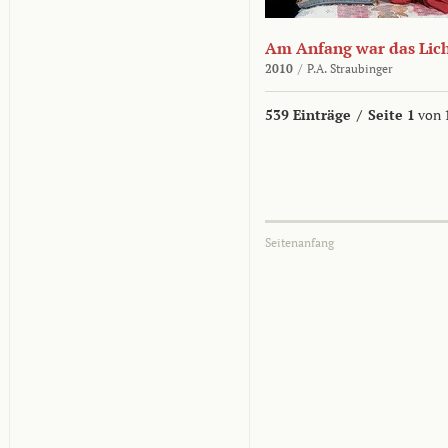
Am Anfang war das Lic
2010
/
P.A. Straubinger
539 Einträge
/
Seite 1
von 
Seitenanfang