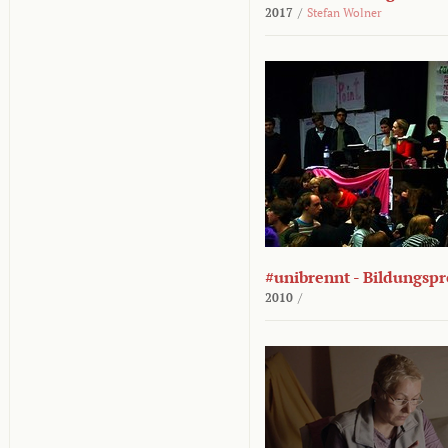
2017
/
Stefan Wolner
#unibrennt - Bildungspr
2010
/