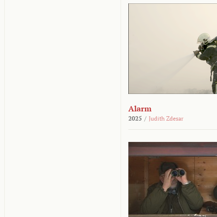
Alarm
2025
/
Judith Zdesar