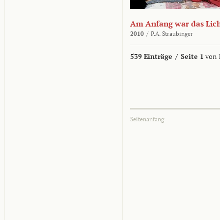
Am Anfang war das Lic
2010
/
P.A. Straubinger
539 Einträge
/
Seite 1
von 
Seitenanfang