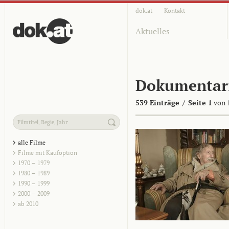
dok.at
Kontakt
Aktuelles
Dokumentar
539 Einträge
/
Seite 1
von 
alle Filme
Filme mit Kaufoption
1970 – 1979
1980 – 1989
1990 – 1999
2000 – 2009
ab 2010