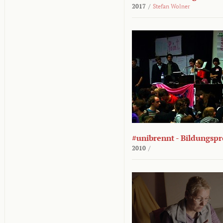
2017
/
Stefan Wolner
#unibrennt - Bildungspr
2010
/