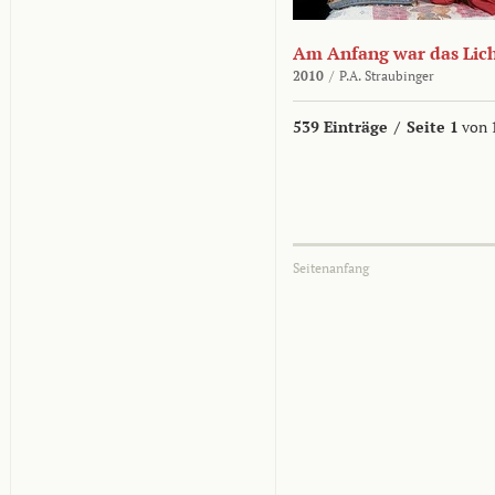
Am Anfang war das Lic
2010
/
P.A. Straubinger
539 Einträge
/
Seite 1
von 
Seitenanfang