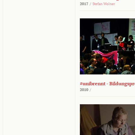
2017
/
Stefan Wolner
#unibrennt - Bildungspr
2010
/