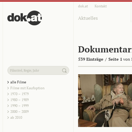
dok.at
Kontakt
Aktuelles
Dokumentar
539 Einträge
/
Seite 1
von 
alle Filme
Filme mit Kaufoption
1970 – 1979
1980 – 1989
1990 – 1999
2000 – 2009
ab 2010