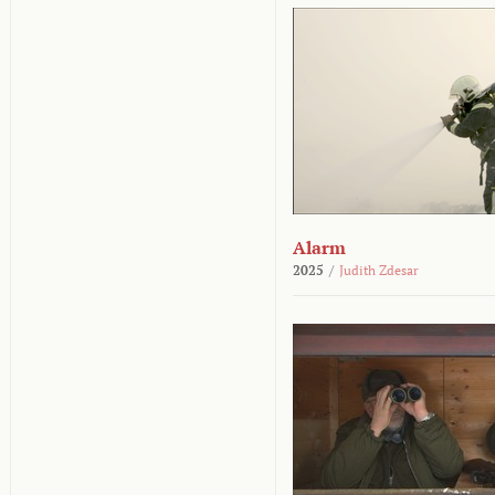
Alarm
2025
/
Judith Zdesar