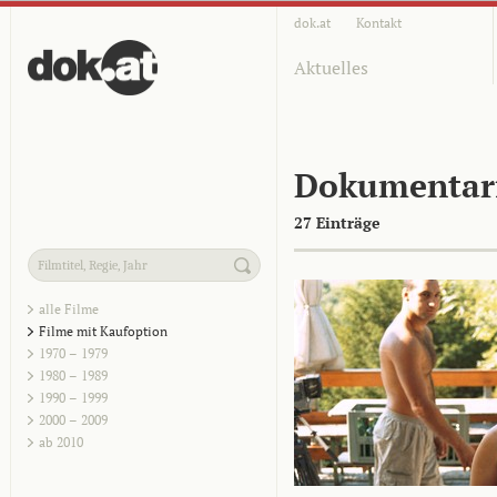
dok.at
Kontakt
Aktuelles
Dokumentar
27 Einträge
alle Filme
Filme mit Kaufoption
1970 – 1979
1980 – 1989
1990 – 1999
2000 – 2009
ab 2010