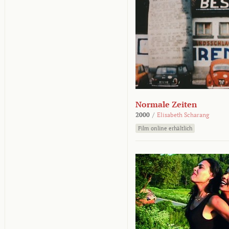
Normale Zeiten
2000
/
Elisabeth Scharang
Film online erhältlich