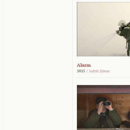
Alarm
2025
/
Judith Zdesar