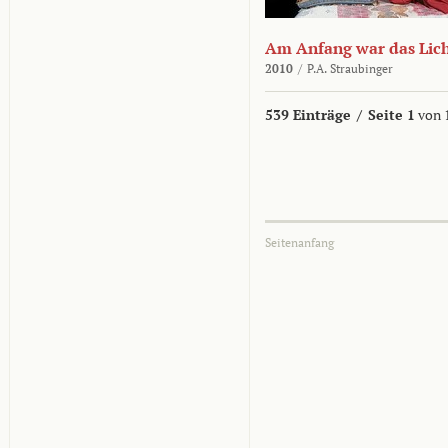
Am Anfang war das Lic
2010
/
P.A. Straubinger
539 Einträge
/
Seite 1
von 
Seitenanfang