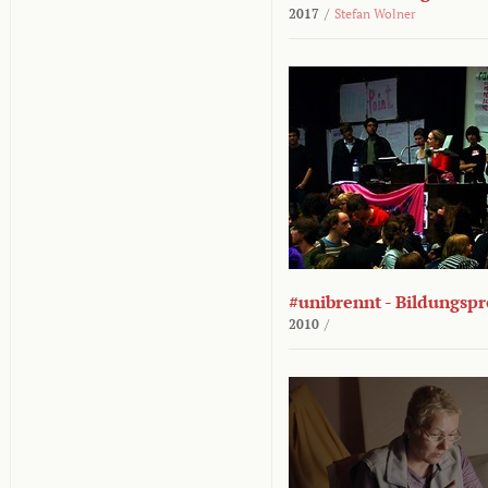
2017
/
Stefan Wolner
#unibrennt - Bildungspr
2010
/