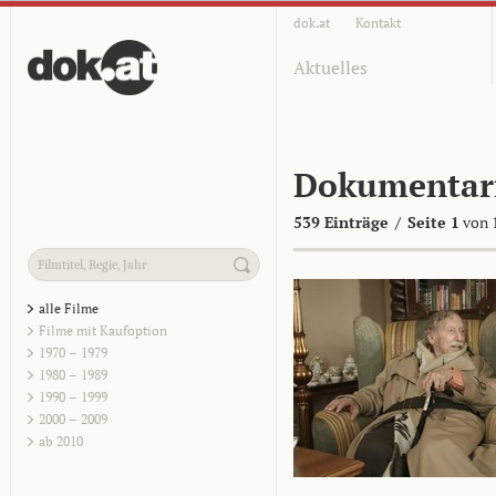
dok.at
Kontakt
Aktuelles
Dokumentar
539 Einträge
/
Seite 1
von 
alle Filme
Filme mit Kaufoption
1970 – 1979
1980 – 1989
1990 – 1999
2000 – 2009
ab 2010