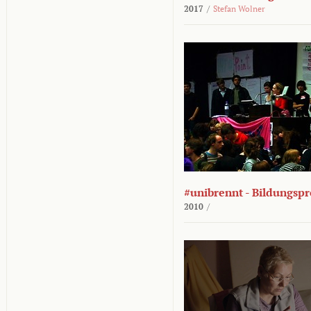
2017
/
Stefan Wolner
#unibrennt - Bildungspr
2010
/