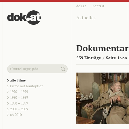
dok.at
Kontakt
Aktuelles
Dokumentar
539 Einträge
/
Seite 1
von 
alle Filme
Filme mit Kaufoption
1970 – 1979
1980 – 1989
1990 – 1999
2000 – 2009
ab 2010