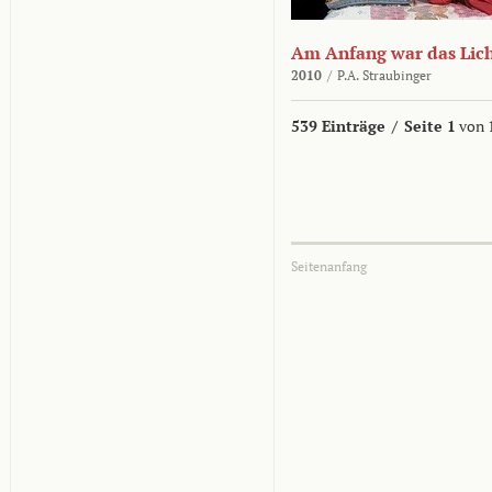
Am Anfang war das Lic
2010
/
P.A. Straubinger
539 Einträge
/
Seite 1
von 
Seitenanfang