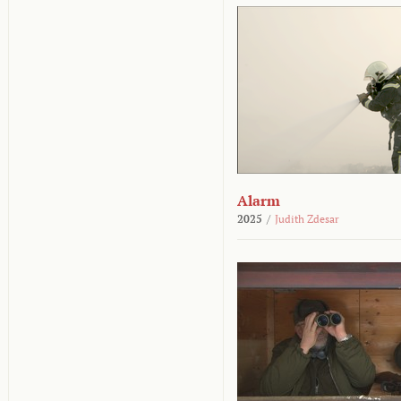
Alarm
2025
/
Judith Zdesar