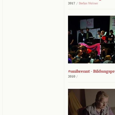
2017
/
Stefan Wolner
#unibrennt - Bildungspr
2010
/