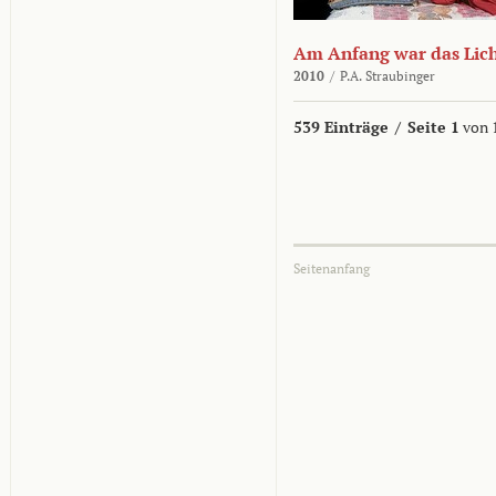
Am Anfang war das Lic
2010
/
P.A. Straubinger
539 Einträge
/
Seite 1
von 
Seitenanfang