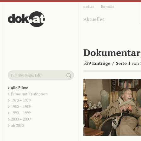
dok.at
Kontakt
Aktuelles
Dokumentar
539 Einträge
/
Seite 1
von 
alle Filme
Filme mit Kaufoption
1970 – 1979
1980 – 1989
1990 – 1999
2000 – 2009
ab 2010