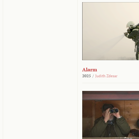
Alarm
2025
/
Judith Zdesar