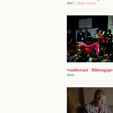
2017
/
Stefan Wolner
#unibrennt - Bildungspr
2010
/