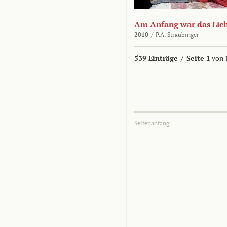
Am Anfang war das Lic
2010
/
P.A. Straubinger
539 Einträge
/
Seite 1
von 
Seitenanfang