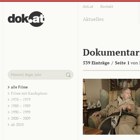
dok.at
Kontakt
Aktuelles
Dokumentar
539 Einträge
/
Seite 1
von 
alle Filme
Filme mit Kaufoption
1970 – 1979
1980 – 1989
1990 – 1999
2000 – 2009
ab 2010