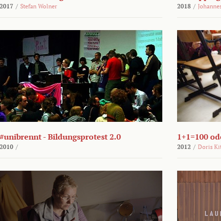
2017
/
Stefan Wolner
2018
/
Johannes
#unibrennt - Bildungsprotest 2.0
1+1=100 ode
2010
/
2012
/
Doris Ki