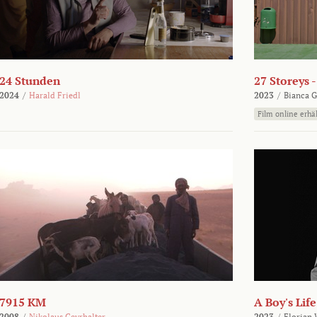
24 Stunden
27 Storeys 
2024
/
Harald Friedl
2023
/
Bianca G
Film online erhäl
7915 KM
A Boy's Life
2008
/
Nikolaus Geyrhalter
2023
/
Florian 