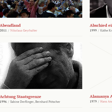
Abendland
Abschied ei
2011
/
Nikolaus Geyrhalter
1999
/
Käthe Kr
Alamanya A
Achtung Staatsgrenze
1979
/
Hans An
1996
/
Sabine Derflinger,
Bernhard Pötscher