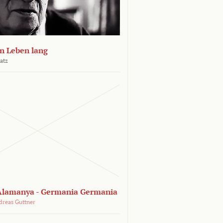
n Leben lang
atz
lamanya - Germania Germania
dreas Guttner