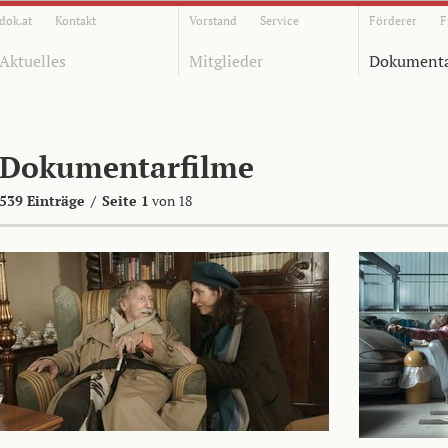
dok.at
Kontakt
Vorstand
Service
Förderer
F
Aktuelles
Mitglieder
Dokumenta
Dokumentarfilme
539 Einträge
/
Seite 1
von 18