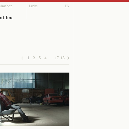
ilmshop
Links
EN
rfilme
1
2
3
4
…
17
18