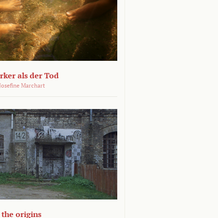
ärker als der Tod
 Josefine Marchart
the origins