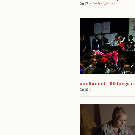
2017
/
Stefan Wolner
#unibrennt - Bildungspr
2010
/