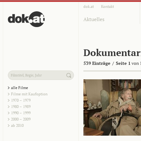
dok.at
Kontakt
Aktuelles
Dokumentar
539 Einträge
/
Seite 1
von 
alle Filme
Filme mit Kaufoption
1970 – 1979
1980 – 1989
1990 – 1999
2000 – 2009
ab 2010