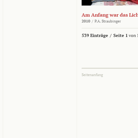
Am Anfang war das Lic
2010
/
P.A. Straubinger
539 Einträge
/
Seite 1
von 
Seitenanfang