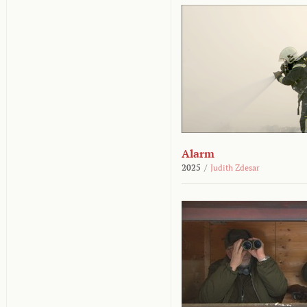
Alarm
2025
/
Judith Zdesar