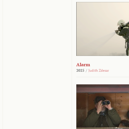
Alarm
2025
/
Judith Zdesar