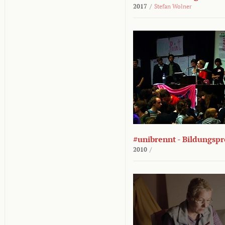
2017
/
Stefan Wolner
#unibrennt - Bildungspr
2010
/