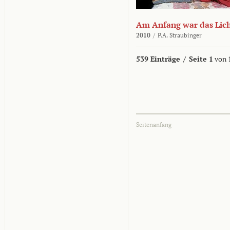
Am Anfang war das Lic
2010
/
P.A. Straubinger
539 Einträge
/
Seite 1
von 
Seitenanfang