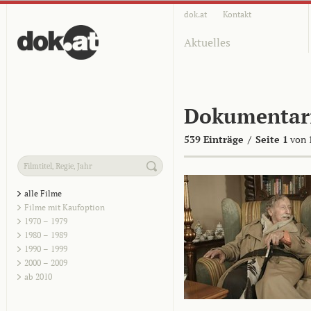
dok.at
Kontakt
Aktuelles
Dokumentar
539 Einträge
/
Seite 1
von 
alle Filme
Filme mit Kaufoption
1970 – 1979
1980 – 1989
1990 – 1999
2000 – 2009
ab 2010