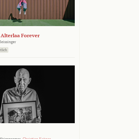
- Alterlaa Forever
leissinger
tlich
Weigensamer,
Christian Krönes