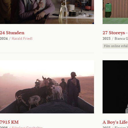
24 Stunden
27 Storeys 
2024
/
Harald Friedl
2023
/
Bianca G
Film online erhäl
7915 KM
A Boy's Life
2008
/
Nikolaus Geyrhalter
2023
/
Florian 