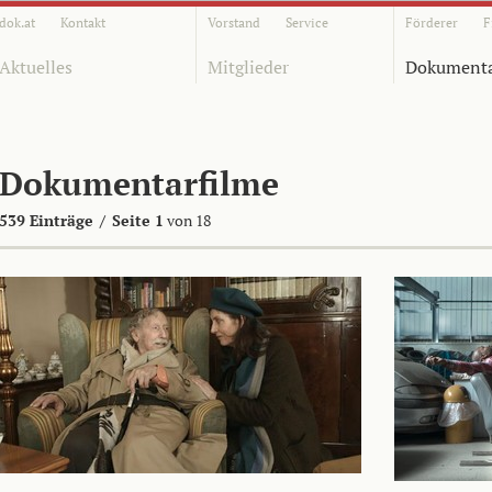
dok.at
Kontakt
Vorstand
Service
Förderer
F
Aktuelles
Mitglieder
Dokumenta
Dokumentarfilme
539 Einträge
/
Seite 1
von 18