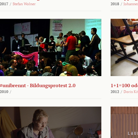
2017
/
Stefan Wolner
2018
/
Johannes
#unibrennt - Bildungsprotest 2.0
1+1=100 ode
2010
/
2012
/
Doris Ki