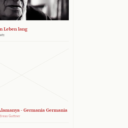
n Leben lang
atz
lamanya - Germania Germania
dreas Guttner