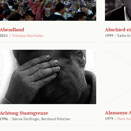
Abendland
Abschied ei
2011
/
Nikolaus Geyrhalter
1999
/
Käthe Kr
Alamanya A
Achtung Staatsgrenze
1979
/
Hans An
1996
/
Sabine Derflinger,
Bernhard Pötscher