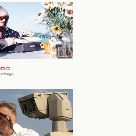
arzer
erflinger