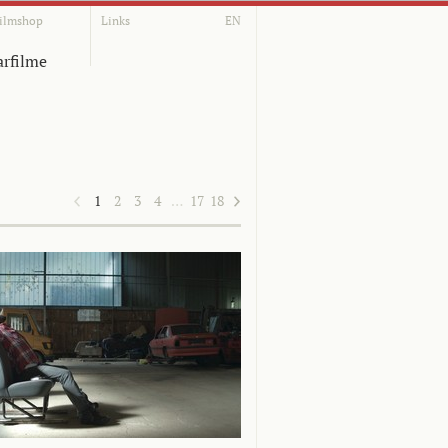
ilmshop
Links
EN
rfilme
1
2
3
4
…
17
18