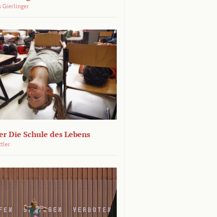
 Gierlinger
r Die Schule des Lebens
ttler