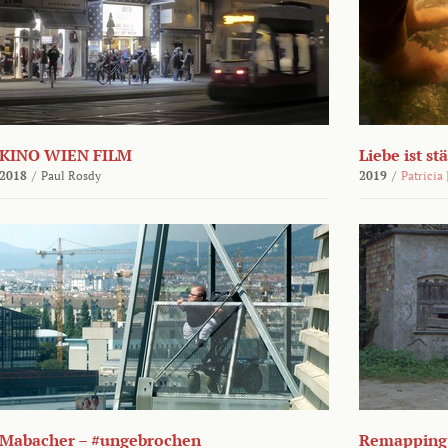
KINO WIEN FILM
Liebe ist st
2018
/
Paul Rosdy
2019
/
Patricia
Mabacher – #ungebrochen
Remapping 