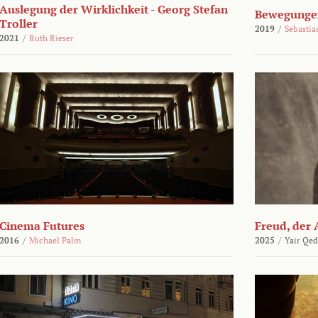
Auslegung der Wirklichkeit - Georg Stefan
Bewegungen
Troller
2019
/
Sebasti
2021
/
Ruth Rieser
Cinema Futures
Freud, der 
2016
/
Michael Palm
2025
/
Yair Qed