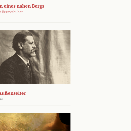
 eines nahen Bergs
an Brameshuber
Außenseiter
ar