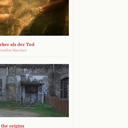
ärker als der Tod
 Josefine Marchart
the origins