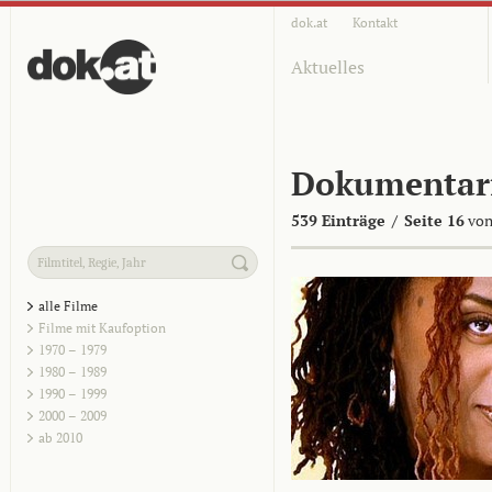
dok.at
Kontakt
Aktuelles
Dokumentar
539 Einträge
/
Seite 16
von
alle Filme
Filme mit Kaufoption
1970 – 1979
1980 – 1989
1990 – 1999
2000 – 2009
ab 2010