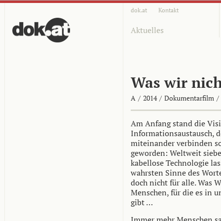
dok.at
Kontakt
Aktuelles
Was wir nic
A
/
2014
/
Dokumentarfilm
/
Am Anfang stand die Visi
Informations­austausch, 
miteinander verbinden sol
geworden: Weltweit siebe
kabellose Technologie l
wahrsten Sinne des Wortes
doch nicht für alle. Was 
Menschen, für die es in u
gibt …
Immer mehr Menschen sa