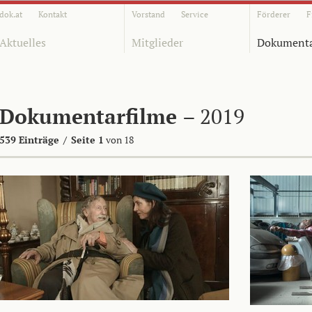
dok.at
Kontakt
Vorstand
Service
Förderer
F
Aktuelles
Mitglieder
Dokumenta
Dokumentarfilme
– 2019
539 Einträge
/
Seite 1
von 18