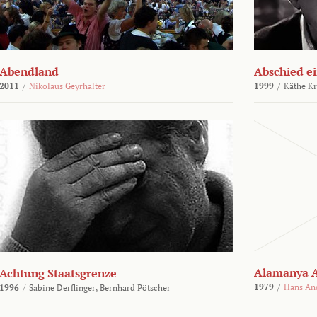
Abendland
Abschied ei
2011
/
Nikolaus Geyrhalter
1999
/
Käthe Kr
Alamanya A
Achtung Staatsgrenze
1979
/
Hans An
1996
/
Sabine Derflinger,
Bernhard Pötscher