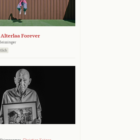
- Alterlaa Forever
leissinger
tlich
Weigensamer,
Christian Krönes