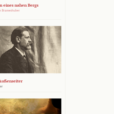
 eines nahen Bergs
an Brameshuber
Außenseiter
ar