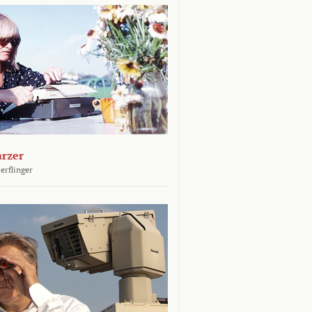
arzer
erflinger