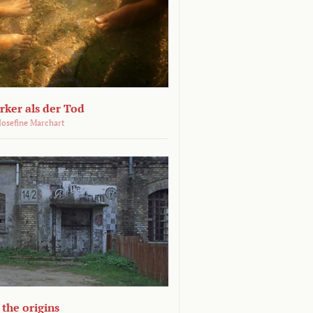
ärker als der Tod
 Josefine Marchart
the origins