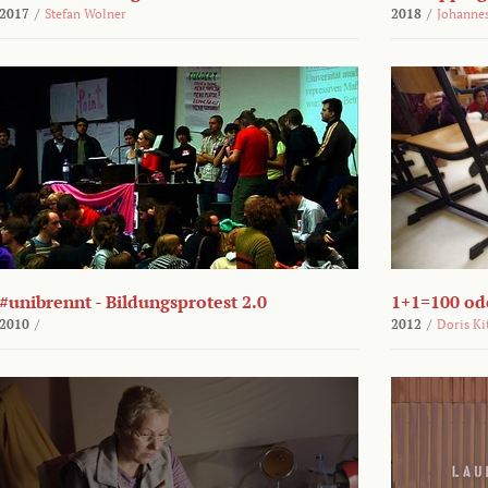
2017
/
Stefan Wolner
2018
/
Johannes
#unibrennt - Bildungsprotest 2.0
1+1=100 ode
2010
/
2012
/
Doris Ki