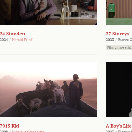
24 Stunden
27 Storeys 
2024
/
Harald Friedl
2023
/
Bianca G
Film online erhäl
7915 KM
A Boy's Life
2008
/
Nikolaus Geyrhalter
2023
/
Florian 