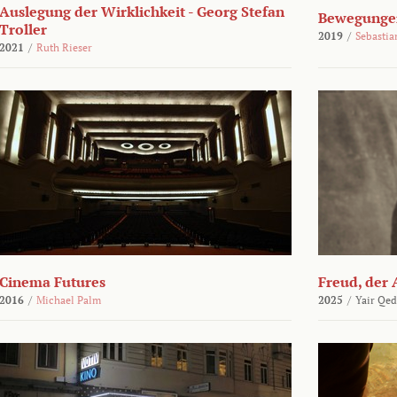
Auslegung der Wirklichkeit - Georg Stefan
Bewegungen
Troller
2019
/
Sebasti
2021
/
Ruth Rieser
Cinema Futures
Freud, der 
2016
/
Michael Palm
2025
/
Yair Qed