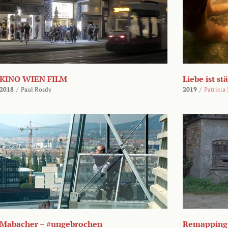
KINO WIEN FILM
Liebe ist st
2018
/
Paul Rosdy
2019
/
Patricia
Mabacher – #ungebrochen
Remapping 