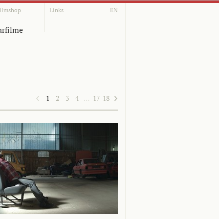
ilmshop
Links
EN
rfilme
1
2
3
4
…
17
18