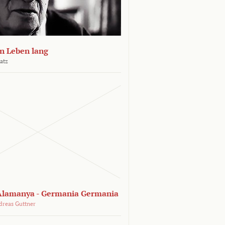
n Leben lang
atz
lamanya - Germania Germania
dreas Guttner