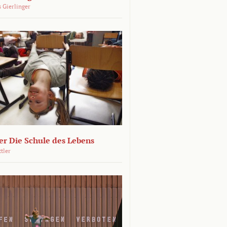
 Gierlinger
r Die Schule des Lebens
ttler