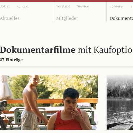
dok.at
Kontakt
Vorstand
Service
Förderer
F
Aktuelles
Mitglieder
Dokumenta
Dokumentarfilme
mit Kaufopti
27 Einträge