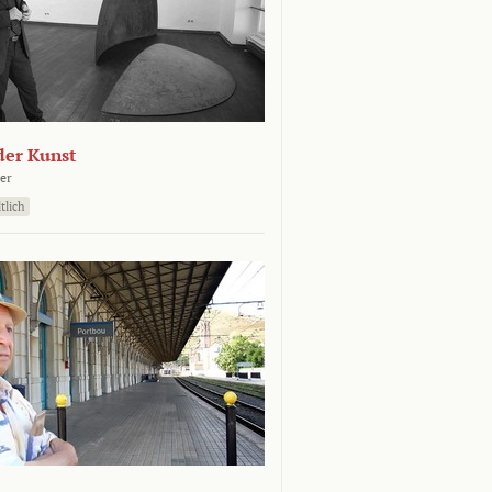
der Kunst
er
tlich