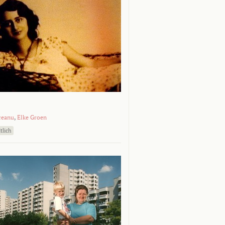
ceanu
,
Elke Groen
tlich