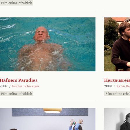
Film online erhältlich
Hafners Paradies
Herzausrei
2007
/
Günter Schwaiger
2008
/
Karin Be
Film online erhältlich
Film online erhäl