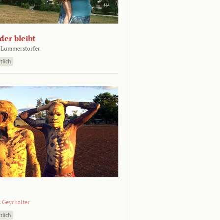
er bleibt
 Lummerstorfer
tlich
 Geyrhalter
tlich