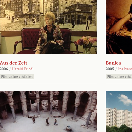
Aus der Zeit
Bunica
2006
/
Harald Friedl
2005
/
Ina Ivan
Film online erhältlich
Film online erhäl