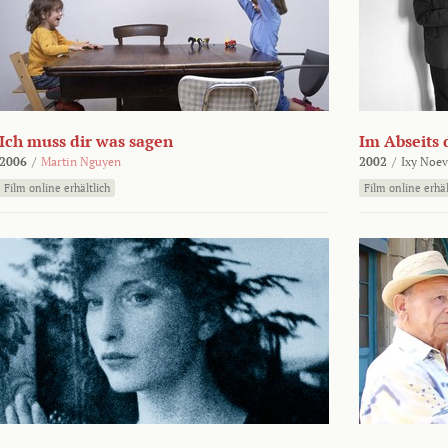
Ich muss dir was sagen
Im Abseits 
2006
/
Martin Nguyen
2002
/
Ixy Noev
Film online erhältlich
Film online erhäl