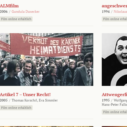
ALMfilm
angeschw
2006
/
Gundula Daxecker
1994
/
Nikolaus
Film online erhältlich
Film online erhäl
Artikel 7 – Unser Recht!
Attwengerf
2005
/
Thomas Korschil,
Eva Simmler
1995
/
Wolfgan
Hans-Peter Falk
Film online erhältlich
Film online erhäl