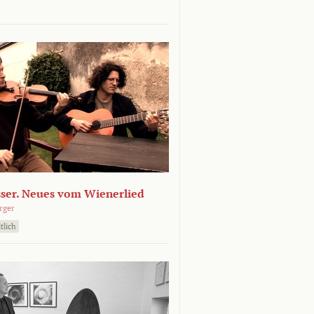
sser. Neues vom Wienerlied
rger
tlich