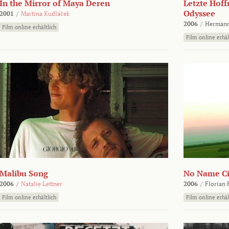
In the Mirror of Maya Deren
Letzte Hoff
Odyssee
2001
/
Martina Kudláček
2006
/
Hermann
Film online erhältlich
Film online erhäl
Malibu Song
No Name Ci
2006
/
Natalie Lettner
2006
/
Florian 
Film online erhältlich
Film online erhäl