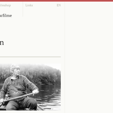
ilmshop
Links
EN
rfilme
on