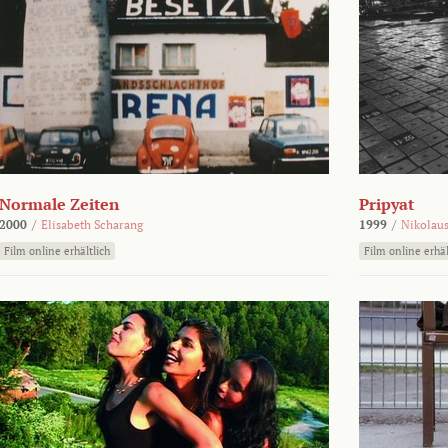
Normale Zeiten
Pripyat
2000
/
Elisabeth Scharang
1999
/
Nikolaus
Film online erhältlich
Film online erhäl