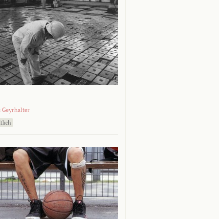
 Geyrhalter
tlich