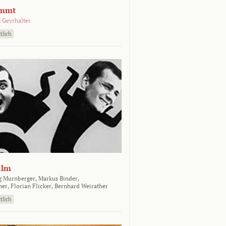
emmt
 Geyrhalter
tlich
ilm
g Murnberger,
Markus Binder,
ner,
Florian Flicker,
Bernhard Weirather
tlich