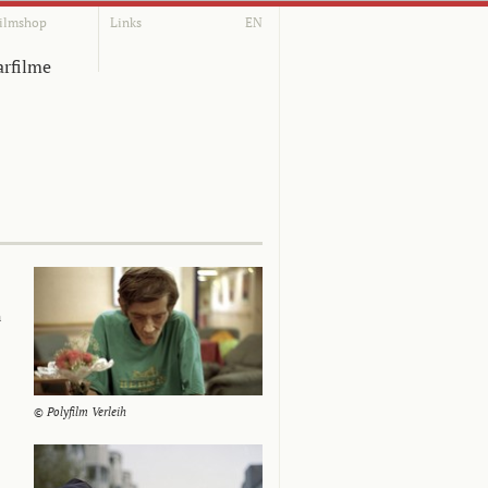
ilmshop
Links
EN
rfilme
n
© Polyfilm Verleih