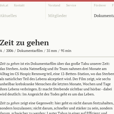
dok.at
Kontakt
Vorstand
Service
Förderer
F
Aktuelles
Mitglieder
Dokumenta
Zeit zu gehen
A
/
2006
/
Dokumentarfilm
/
35 mm
/
95 min
Zeit zu gehen
ist ein Dokumentarfilm über das große Tabu unserer Zeit:
das Sterben. Anita Natmeßnig und ihr Team nahmen drei Monate am
Alltag im CS Hospiz Rennweg teil, eine 12-Betten-Station, wo das Sterbe
als natürlicher Teil des Lebens akzeptiert wird. Der Film zeigt, wie sechs
unheilbar krebskranke Menschen die letzten Monate, Wochen und Tage
ihres Lebens verbringen. Er macht Sterbende sichtbar und hörbar - dabei
wird deutlich: Im Angesicht des Todes geht es um das Leben.
Zeit zu gehen
zeigt eine Gegenwelt: hier geht es nicht darum festzuhalten,
sondern loszulassen; nicht darum, schneller und stärker zu sein, sondern
darum, schwächer zu werden: Lauter Tabus in einer auf Effizienz und