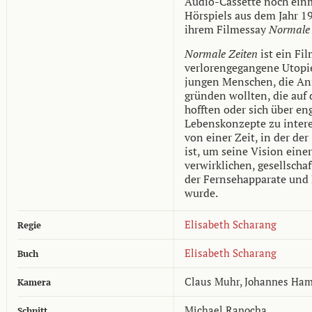
Audio-Cassette noch einm
Hörspiels aus dem Jahr 1
ihrem Filmessay
Normale 
Normale Zeiten
ist ein Fi
verlorengegangene Utopie
jungen Menschen, die Anf
gründen wollten, die auf
hofften oder sich über en
Lebenskonzepte zu intere
von einer Zeit, in der de
ist, um seine Vision eine
verwirklichen, gesellscha
der Fernsehapparate und
wurde.
Elisabeth Scharang
Regie
Elisabeth Scharang
Buch
Claus Muhr
,
Johannes Ha
Kamera
Michael Ranocha
Schnitt