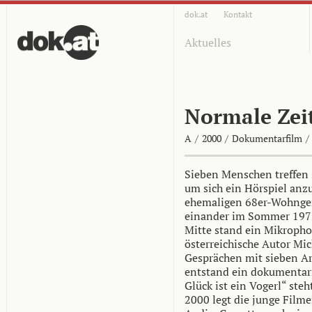
dok.at
Kontakt
Aktuelles
Normale Zei
A
/
2000
/
Dokumentarfilm
/
Sieben Menschen treffen s
um sich ein Hörspiel an
ehemaligen 68er-Wohngem
einander im Sommer 1972
Mitte stand ein Mikrophon
österreichische Autor Mi
Gesprächen mit sieben A
entstand ein dokumentari
Glück ist ein Vogerl“ ste
2000 legt die junge Film