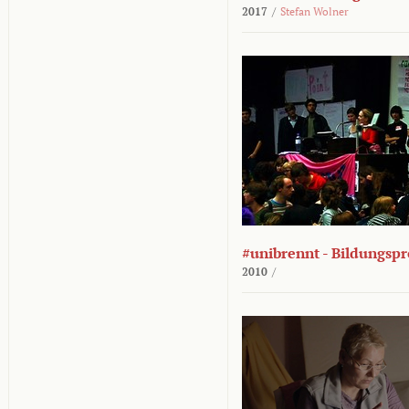
2017
/
Stefan Wolner
#unibrennt - Bildungspr
2010
/