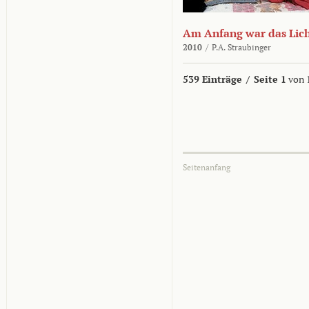
Am Anfang war das Lic
2010
/
P.A. Straubinger
539 Einträge
/
Seite 1
von 
Seitenanfang