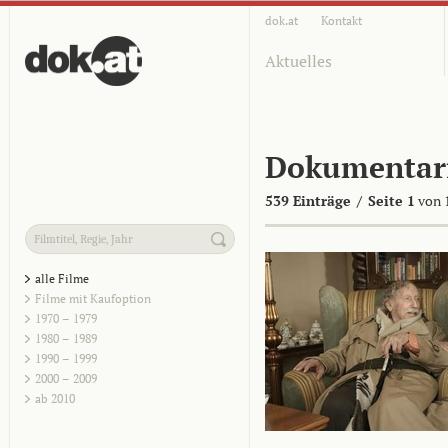
dok.at
Kontakt
Aktuelles
Dokumentar
539 Einträge
/
Seite 1
von 
alle Filme
Filme mit Kaufoption
1970 – 1979
1980 – 1989
1990 – 1999
2000 – 2009
ab 2010