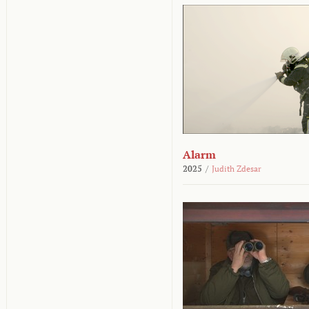
Alarm
2025
/
Judith Zdesar