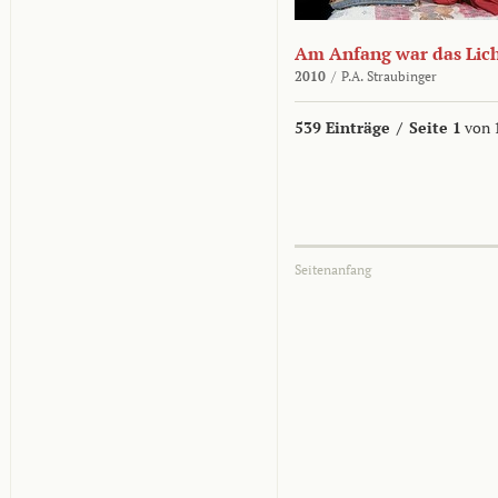
Am Anfang war das Lic
2010
/
P.A. Straubinger
539 Einträge
/
Seite 1
von 
Seitenanfang