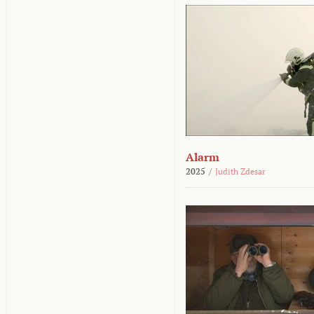
Alarm
2025
/
Judith Zdesar