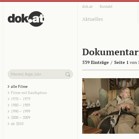
dok.at
Kontakt
Aktuelles
Dokumentar
539 Einträge
/
Seite 1
von 
alle Filme
Filme mit Kaufoption
1970 – 1979
1980 – 1989
1990 – 1999
2000 – 2009
ab 2010