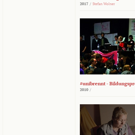
2017
/
Stefan Wolner
#unibrennt - Bildungspr
2010
/