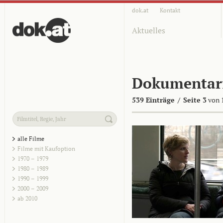
dok.at
Kontakt
Aktuelles
Dokumentar
539 Einträge
/
Seite 3
von 
alle Filme
Filme mit Kaufoption
1970 – 1979
1980 – 1989
1990 – 1999
2000 – 2009
ab 2010