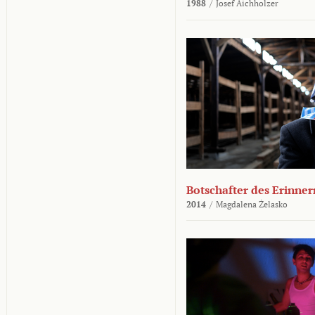
1988
/
Josef Aichholzer
Botschafter des Erinner
2014
/
Magdalena Żelasko