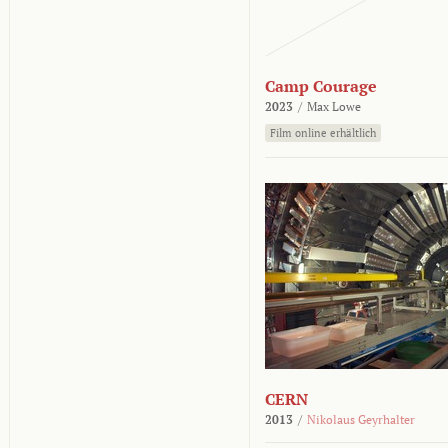
Camp Courage
2023
/
Max Lowe
Film online erhältlich
CERN
2013
/
Nikolaus Geyrhalter