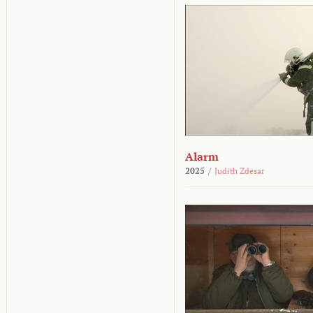
Alarm
2025
/
Judith Zdesar