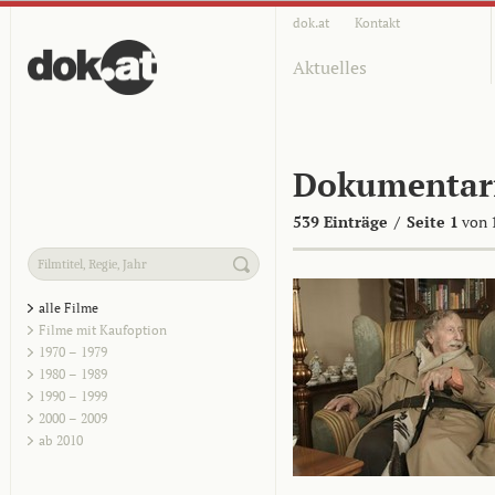
dok.at
Kontakt
Aktuelles
Dokumentar
539 Einträge
/
Seite 1
von 
alle Filme
Filme mit Kaufoption
1970 – 1979
1980 – 1989
1990 – 1999
2000 – 2009
ab 2010