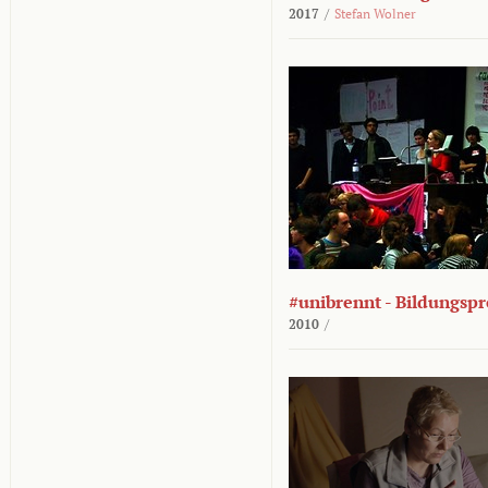
2017
/
Stefan Wolner
#unibrennt - Bildungspr
2010
/