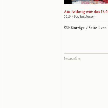
Am Anfang war das Lic
2010
/
P.A. Straubinger
539 Einträge
/
Seite 1
von 
Seitenanfang