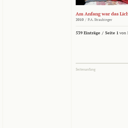
Am Anfang war das Lic
2010
/
P.A. Straubinger
539 Einträge
/
Seite 1
von 
Seitenanfang