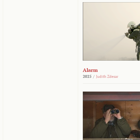
Alarm
2025
/
Judith Zdesar