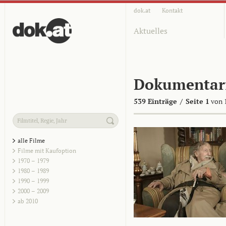
dok.at
Kontakt
Aktuelles
Dokumentar
539 Einträge
/
Seite 1
von 
alle Filme
Filme mit Kaufoption
1970 – 1979
1980 – 1989
1990 – 1999
2000 – 2009
ab 2010