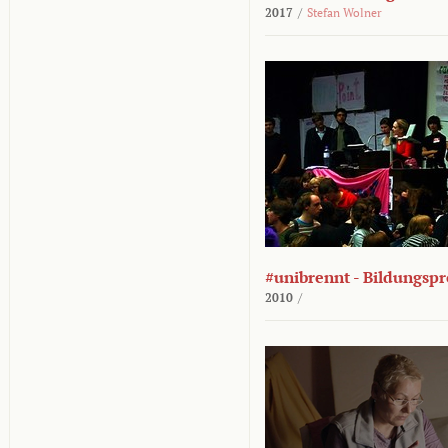
2017
/
Stefan Wolner
#unibrennt - Bildungspr
2010
/