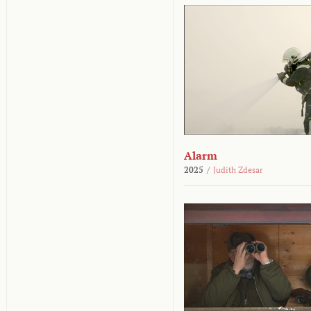
Alarm
2025
/
Judith Zdesar