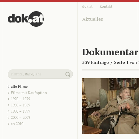
dok.at
Kontakt
Aktuelles
Dokumentar
539 Einträge
/
Seite 1
von 
alle Filme
Filme mit Kaufoption
1970 – 1979
1980 – 1989
1990 – 1999
2000 – 2009
ab 2010