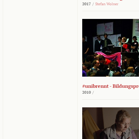
2017
/
Stefan Wolner
#unibrennt - Bildungspr
2010
/