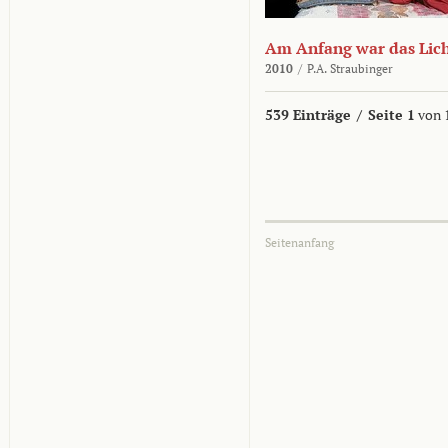
Am Anfang war das Lic
2010
/
P.A. Straubinger
539 Einträge
/
Seite 1
von 
Seitenanfang