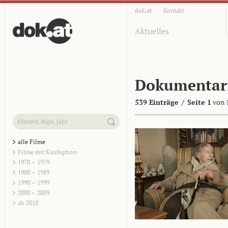
dok.at
Kontakt
Aktuelles
Dokumentar
539 Einträge
/
Seite 1
von 
alle Filme
Filme mit Kaufoption
1970 – 1979
1980 – 1989
1990 – 1999
2000 – 2009
ab 2010