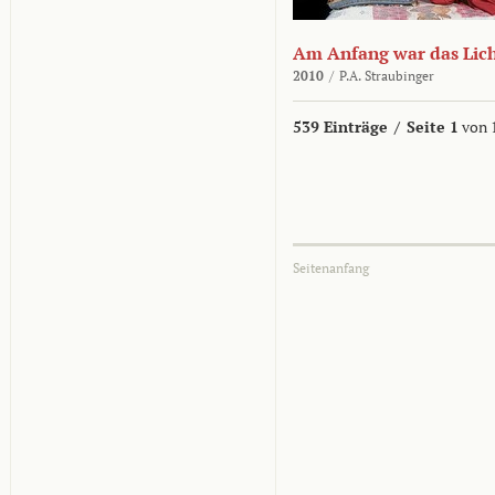
Am Anfang war das Lic
2010
/
P.A. Straubinger
539 Einträge
/
Seite 1
von 
Seitenanfang