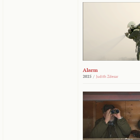
Alarm
2025
/
Judith Zdesar