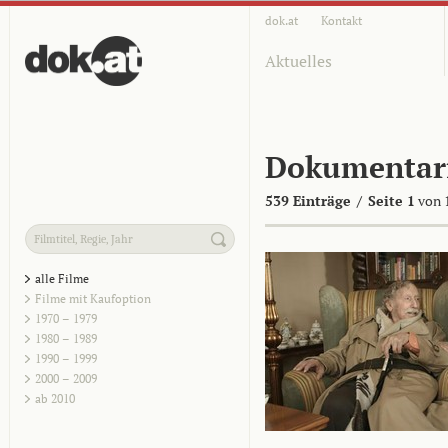
dok.at
Kontakt
Aktuelles
Dokumentar
539 Einträge
/
Seite 1
von 
alle Filme
Filme mit Kaufoption
1970 – 1979
1980 – 1989
1990 – 1999
2000 – 2009
ab 2010