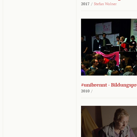
2017
/
Stefan Wolner
#unibrennt - Bildungspr
2010
/