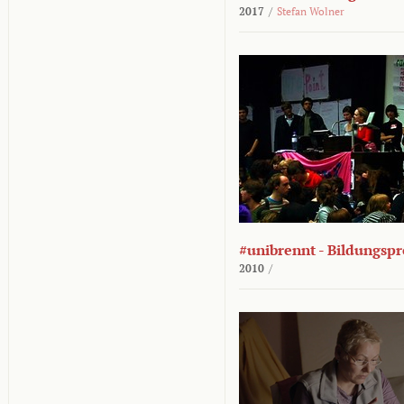
2017
/
Stefan Wolner
#unibrennt - Bildungspr
2010
/