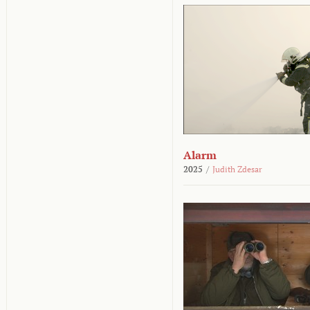
Alarm
2025
/
Judith Zdesar