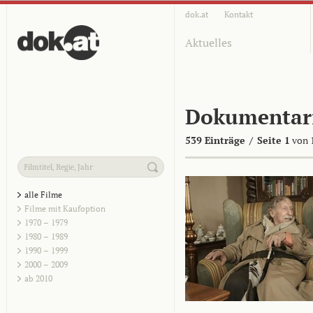
dok.at
Kontakt
Aktuelles
Dokumentar
539 Einträge
/
Seite 1
von 
alle Filme
Filme mit Kaufoption
1970 – 1979
1980 – 1989
1990 – 1999
2000 – 2009
ab 2010