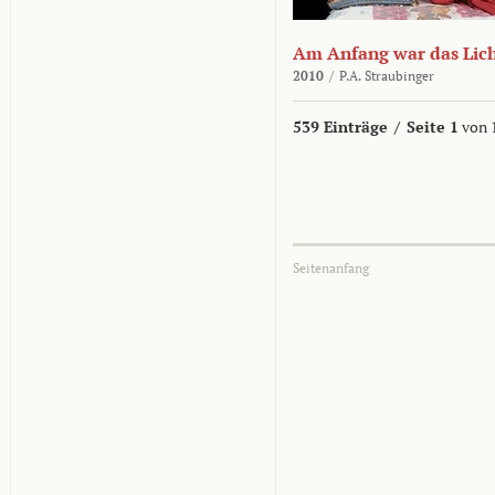
Am Anfang war das Lic
2010
/
P.A. Straubinger
539 Einträge
/
Seite 1
von 
Seitenanfang