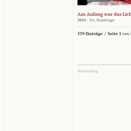
Am Anfang war das Lic
2010
/
P.A. Straubinger
539 Einträge
/
Seite 1
von 
Seitenanfang