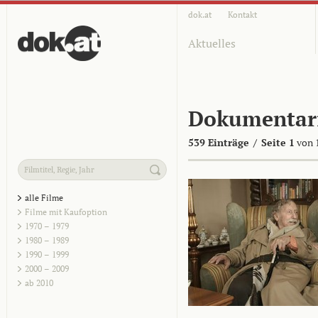
dok.at
Kontakt
Aktuelles
Dokumentar
539 Einträge
/
Seite 1
von 
alle Filme
Filme mit Kaufoption
1970 – 1979
1980 – 1989
1990 – 1999
2000 – 2009
ab 2010