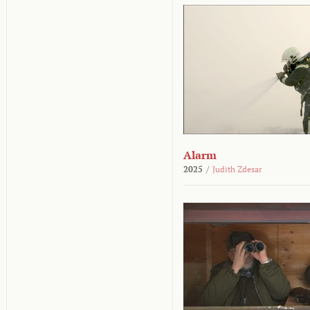
Alarm
2025
/
Judith Zdesar