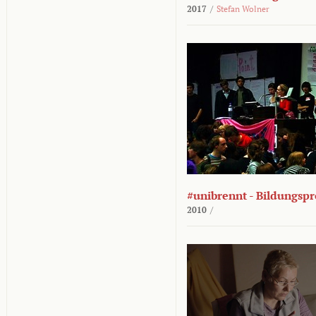
2017
/
Stefan Wolner
#unibrennt - Bildungspr
2010
/