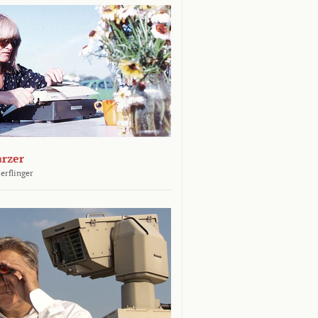
arzer
erflinger