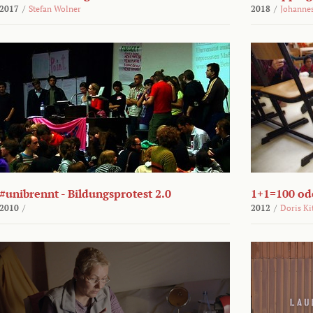
2017
/
Stefan Wolner
2018
/
Johannes
#unibrennt - Bildungsprotest 2.0
1+1=100 ode
2010
/
2012
/
Doris Ki