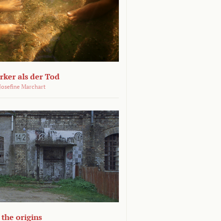
ärker als der Tod
 Josefine Marchart
the origins