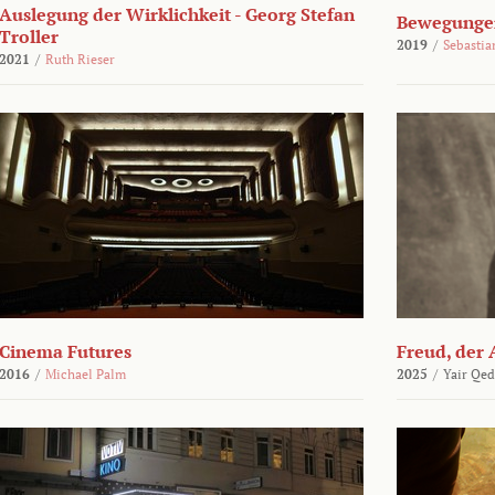
Auslegung der Wirklichkeit - Georg Stefan
Bewegungen
Troller
2019
/
Sebasti
2021
/
Ruth Rieser
Cinema Futures
Freud, der 
2016
/
Michael Palm
2025
/
Yair Qed