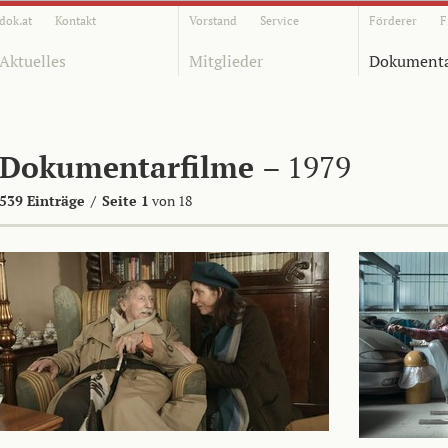
dok.at
Kontakt
Vorstand
Service
Förderer
F
Aktuelles
Mitglieder
Dokumenta
Dokumentarfilme
– 1979
539 Einträge
/
Seite 1
von 18