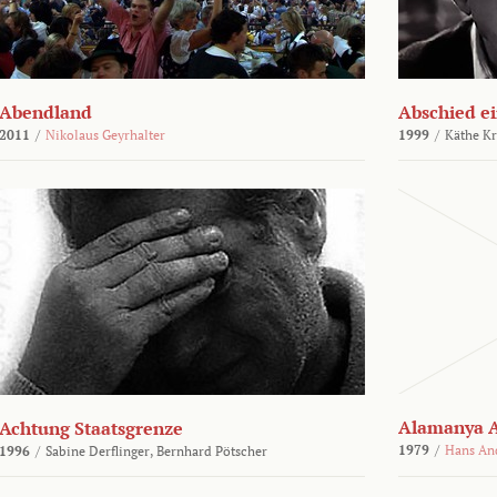
Abendland
Abschied ei
2011
/
Nikolaus Geyrhalter
1999
/
Käthe Kr
Alamanya A
Achtung Staatsgrenze
1979
/
Hans An
1996
/
Sabine Derflinger,
Bernhard Pötscher