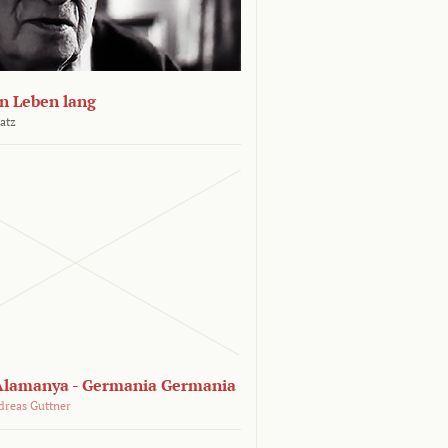
n Leben lang
atz
lamanya - Germania Germania
dreas Guttner