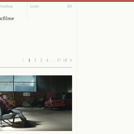
ilmshop
Links
EN
rfilme
1
2
3
4
…
17
18