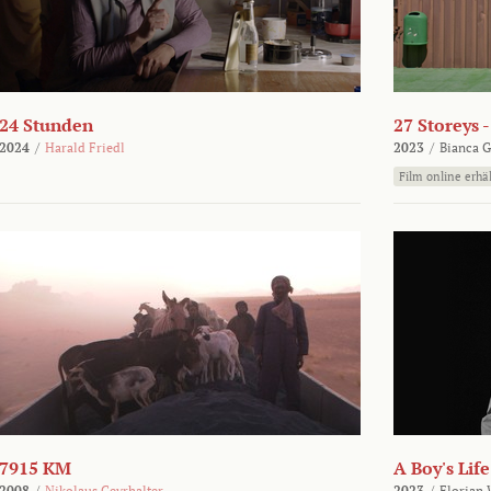
24 Stunden
27 Storeys 
2024
/
Harald Friedl
2023
/
Bianca G
Film online erhäl
7915 KM
A Boy's Life
2008
/
Nikolaus Geyrhalter
2023
/
Florian 