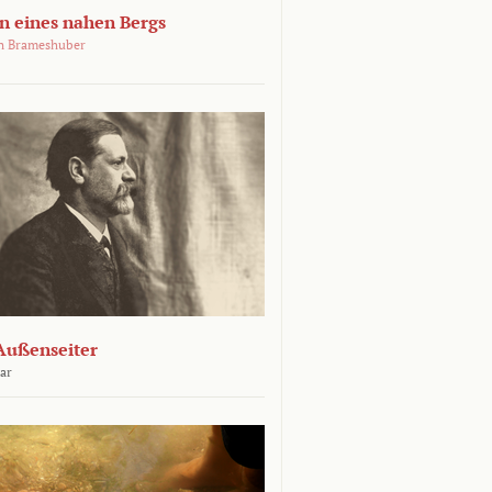
 eines nahen Bergs
an Brameshuber
Außenseiter
ar