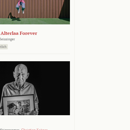
- Alterlaa Forever
leissinger
tlich
Weigensamer,
Christian Krönes