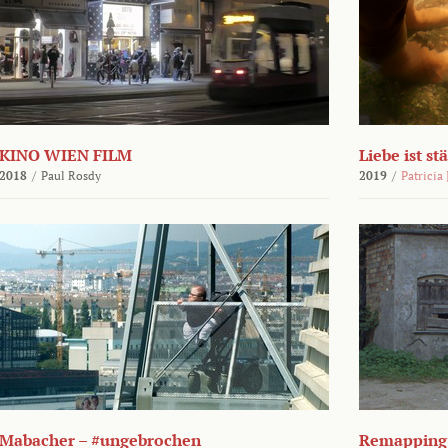
KINO WIEN FILM
Liebe ist st
2018
/
Paul Rosdy
2019
/
Patricia
Mabacher – #ungebrochen
Remapping 