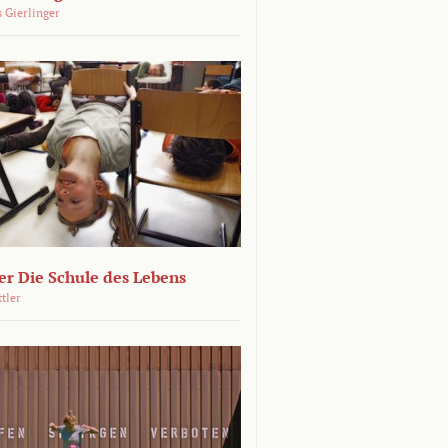
 Gierlinger
r Die Schule des Lebens
ttler