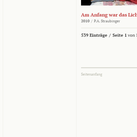
Am Anfang war das Lic
2010
/
P.A. Straubinger
539 Einträge
/
Seite 1
von 
Seitenanfang