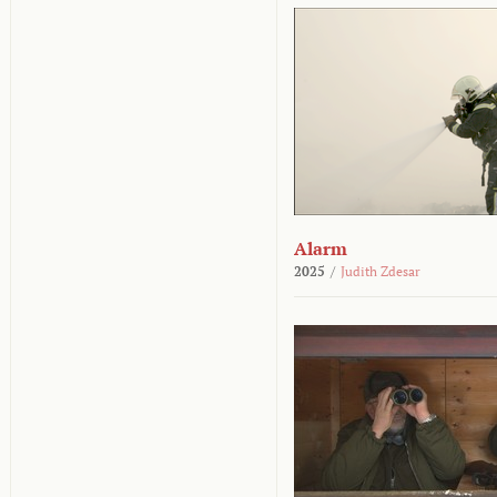
Alarm
2025
/
Judith Zdesar