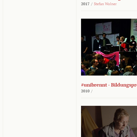
2017
/
Stefan Wolner
#unibrennt - Bildungspr
2010
/