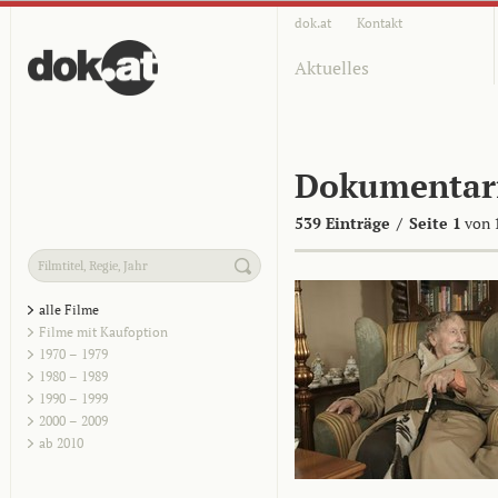
dok.at
Kontakt
Aktuelles
Dokumentar
539 Einträge
/
Seite 1
von 
alle Filme
Filme mit Kaufoption
1970 – 1979
1980 – 1989
1990 – 1999
2000 – 2009
ab 2010