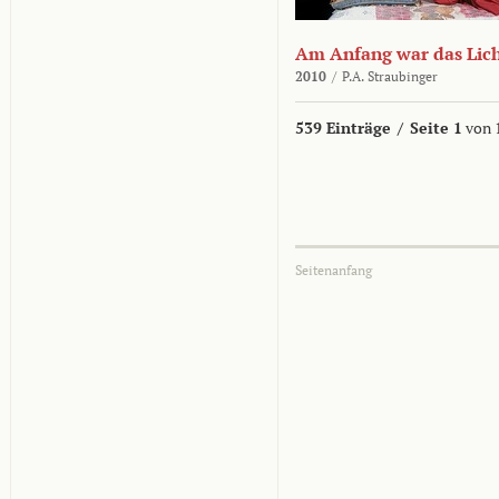
Am Anfang war das Lic
2010
/
P.A. Straubinger
539 Einträge
/
Seite 1
von 
Seitenanfang