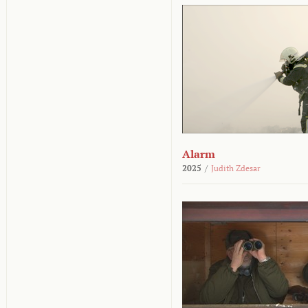
Alarm
2025
/
Judith Zdesar