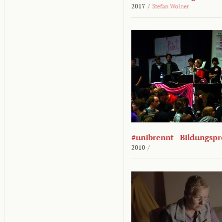
2017
/
Stefan Wolner
#unibrennt - Bildungspr
2010
/