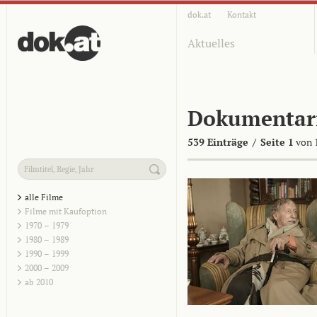
dok.at
Kontakt
Aktuelles
Dokumentar
539 Einträge
/
Seite 1
von 
alle Filme
Filme mit Kaufoption
1970 – 1979
1980 – 1989
1990 – 1999
2000 – 2009
ab 2010