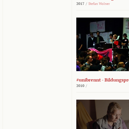
2017
/
Stefan Wolner
#unibrennt - Bildungspr
2010
/