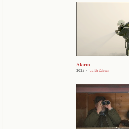
Alarm
2025
/
Judith Zdesar