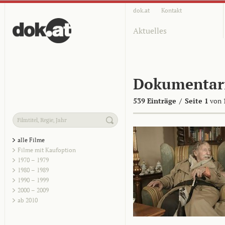
dok.at
Kontakt
Aktuelles
Dokumentar
539 Einträge
/
Seite 1
von 
alle Filme
Filme mit Kaufoption
1970 – 1979
1980 – 1989
1990 – 1999
2000 – 2009
ab 2010