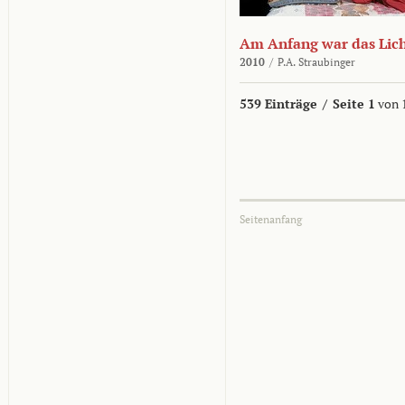
Am Anfang war das Lic
2010
/
P.A. Straubinger
539 Einträge
/
Seite 1
von 
Seitenanfang