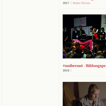
2017
/
Stefan Wolner
#unibrennt - Bildungspr
2010
/