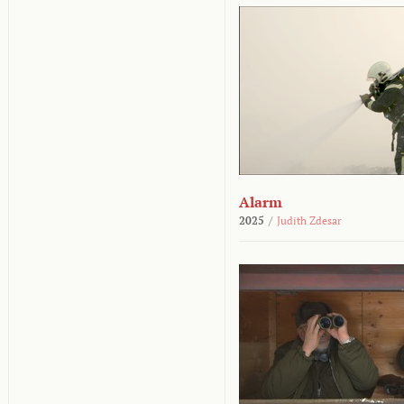
Alarm
2025
/
Judith Zdesar