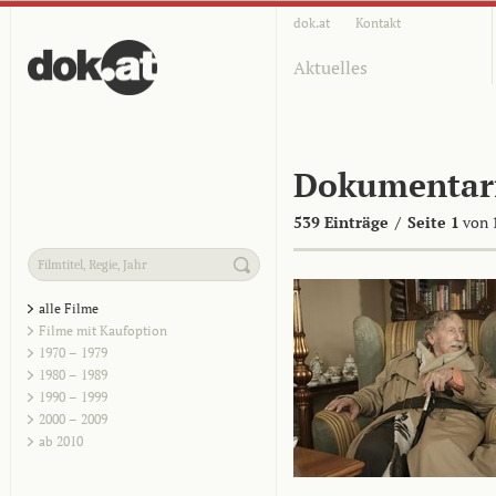
dok.at
Kontakt
Aktuelles
Dokumentar
539 Einträge
/
Seite 1
von 
alle Filme
Filme mit Kaufoption
1970 – 1979
1980 – 1989
1990 – 1999
2000 – 2009
ab 2010