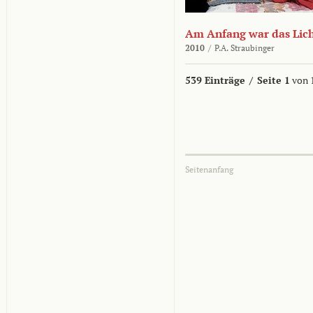
Am Anfang war das Lic
2010
/
P.A. Straubinger
539 Einträge
/
Seite 1
von 
Seitenanfang