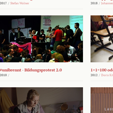
2017
/
Stefan Wolner
2018
/
Johannes
#unibrennt - Bildungsprotest 2.0
1+1=100 ode
2010
/
2012
/
Doris Ki