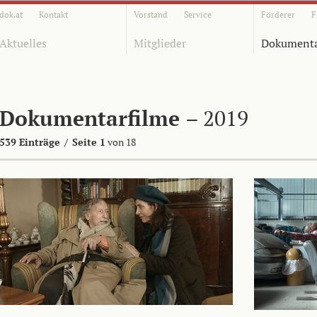
dok.at
Kontakt
Vorstand
Service
Förderer
F
Aktuelles
Mitglieder
Dokumenta
Dokumentarfilme
– 2019
539 Einträge
/
Seite 1
von 18