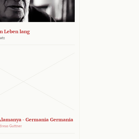
n Leben lang
atz
lamanya - Germania Germania
dreas Guttner