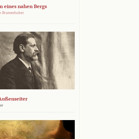
 eines nahen Bergs
an Brameshuber
Außenseiter
ar