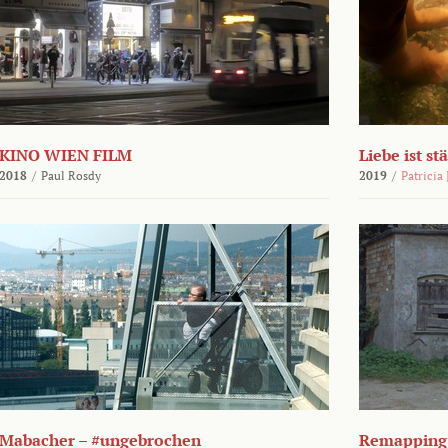
KINO WIEN FILM
Liebe ist st
2018
/
Paul Rosdy
2019
/
Patricia
Mabacher – #ungebrochen
Remapping 