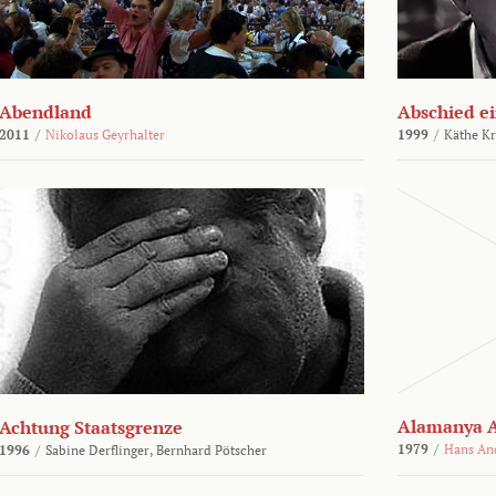
Abendland
Abschied ei
2011
/
Nikolaus Geyrhalter
1999
/
Käthe Kr
Alamanya A
Achtung Staatsgrenze
1979
/
Hans An
1996
/
Sabine Derflinger,
Bernhard Pötscher