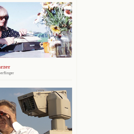
arzer
erflinger