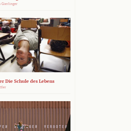
 Gierlinger
r Die Schule des Lebens
ttler