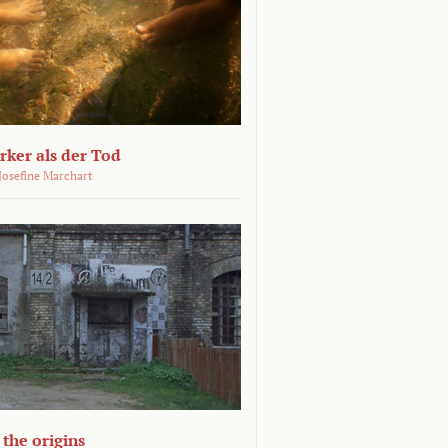
ärker als der Tod
 Josefine Marchart
the origins