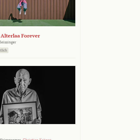
- Alterlaa Forever
leissinger
tlich
Weigensamer,
Christian Krönes