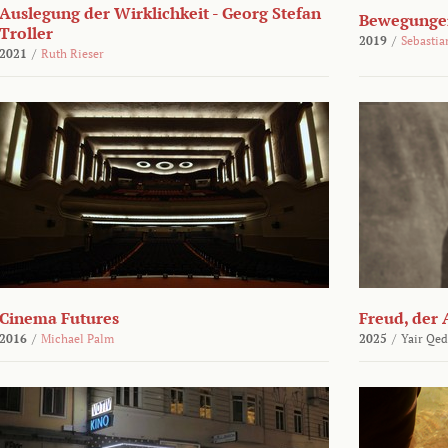
Auslegung der Wirklichkeit - Georg Stefan
Bewegungen
Troller
2019
/
Sebasti
2021
/
Ruth Rieser
Cinema Futures
Freud, der 
2016
/
Michael Palm
2025
/
Yair Qed