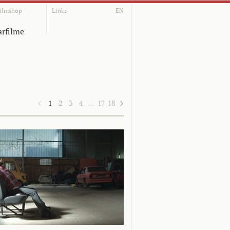
ilmshop
Links
EN
rfilme
1
2
3
4
…
17
18