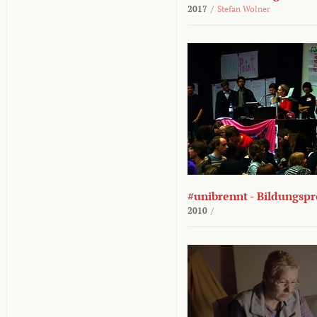
2017
/
Stefan Wolner
#unibrennt - Bildungspr
2010
/