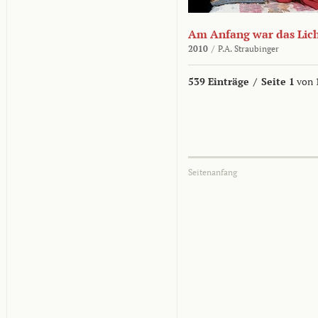
Am Anfang war das Lic
2010
/
P.A. Straubinger
539 Einträge
/
Seite 1
von 
Seitenanfang