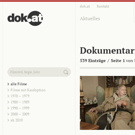
dok.at
Kontakt
Aktuelles
Dokumentar
539 Einträge
/
Seite 1
von 
alle Filme
Filme mit Kaufoption
1970 – 1979
1980 – 1989
1990 – 1999
2000 – 2009
ab 2010