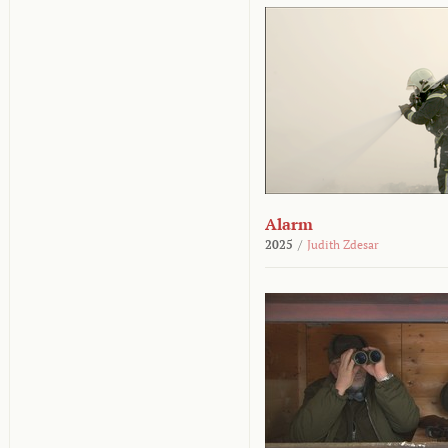
Alarm
2025
/
Judith Zdesar