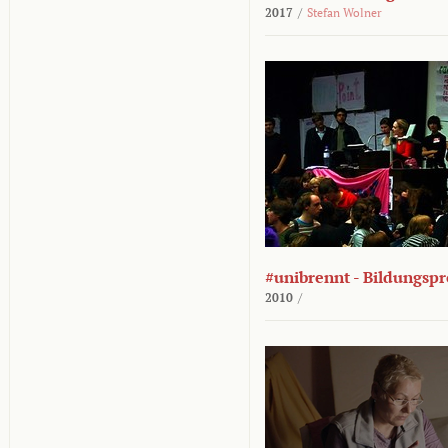
2017
/
Stefan Wolner
#unibrennt - Bildungspr
2010
/