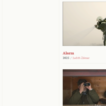
Alarm
2025
/
Judith Zdesar