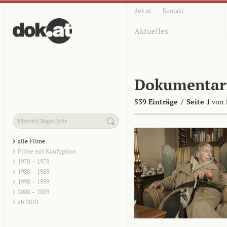
dok.at
Kontakt
Aktuelles
Dokumentar
539 Einträge
/
Seite 1
von 
alle Filme
Filme mit Kaufoption
1970 – 1979
1980 – 1989
1990 – 1999
2000 – 2009
ab 2010