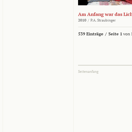
Am Anfang war das Lic
2010
/
P.A. Straubinger
539 Einträge
/
Seite 1
von 
Seitenanfang